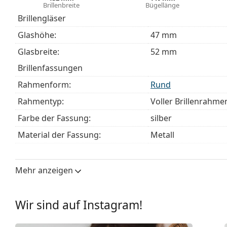
Brillenbreite
Bügellänge
einem Stoffbeutel anstelle eines Tuchs geliefert wer
Brillengläser
Entdecken Sie das gesamte Sortiment der
Brillen
, um w
Glashöhe:
47 mm
unseren
Brillen-Ratgeber
, wenn Sie Hilfe bei der Auswa
Glasbreite:
52 mm
Es ist ein Medizinprodukt. Lesen Sie vor dem Gebrauch 
Brillenfassungen
Rahmenform:
Rund
Rahmentyp:
Voller Brillenrahme
Farbe der Fassung:
silber
Material der Fassung:
Metall
Größe:
M
Brillenbreite:
132 mm
Mehr anzeigen
Bügellänge:
140 mm
Stegbreite:
19 mm
Wir sind auf Instagram!
Gewicht:
175 g