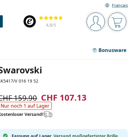
Français
Navigationsleiste
Bewertung
Sie sind angemel
Der Ware
4,8
/5
Bonusware
Swarovski
SK5417/V 016 19 52
CHF 107.13
CHF 159.90
Nur noch 1 auf Lager
Kostenloser Versand!
Fassung auf Lager.
Versand maßgefertigter Brille