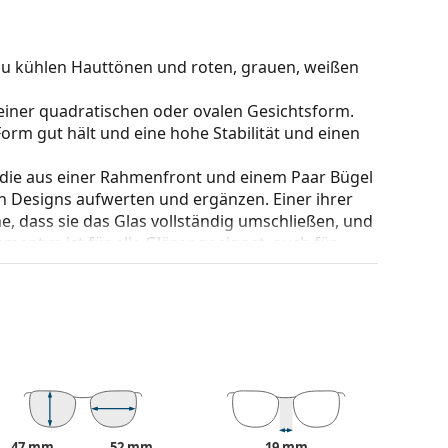
t zu kühlen Hauttönen und roten, grauen, weißen
einer quadratischen oder ovalen Gesichtsform.
e Form gut hält und eine hohe Stabilität und einen
 die aus einer Rahmenfront und einem Paar Bügel
gen Designs aufwerten und ergänzen. Einer ihrer
che, dass sie das Glas vollständig umschließen, und
mentyp ist für alle Gläser geeignet, auch für
nderung der Position und des Sitzes Ihrer Brille.
orgen so für einen höheren Tragekomfort. Die
 erfahrenen Optiker vorgenommen werden, um
Behandlung zu vermeiden.
be des Etuis und sein Design können variieren.
 von Brillen geeignet. Einige Modelle können mit
47 mm
52 mm
19 mm