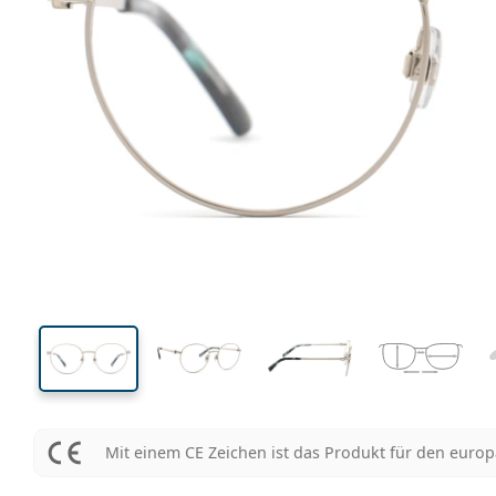
132 mm
Brillenbreite
Glasbrei
47 mm
52 mm
Glashöhe
Glasbreite
Mit einem CE Zeichen ist das Produkt für den euro