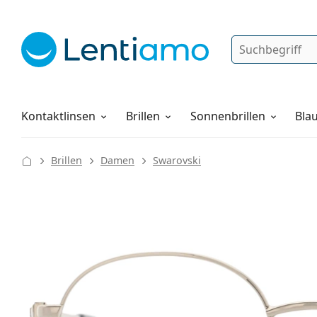
Suche
Anmelden
Web-Navigation
Pflegemittel
Alles über den Einkauf
Kontaktlinsen
Brillen
Sonnenbrillen
Blau
Brillen
Damen
Swarovski