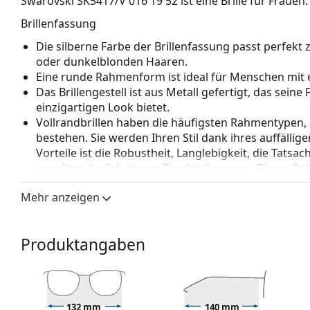
Swarovski SK5417/V 016 19 52
ist eine Brille für Frauen.
Brillenfassung
Die silberne Farbe der Brillenfassung passt perfek
oder dunkelblonden Haaren.
Eine runde Rahmenform ist ideal für Menschen mit 
Das Brillengestell ist aus Metall gefertigt, das sein
einzigartigen Look bietet.
Vollrandbrillen haben die häufigsten Rahmentypen,
bestehen. Sie werden Ihren Stil dank ihres auffälli
Vorteile ist die Robustheit, Langlebigkeit, die Tatsa
vor allem ihr Schutz vor Beschädigungen. Dieser Rah
Gläser mit höherer optischer Leistung.
Mehr anzeigen
Verstellbare Nasenpads ermöglichen eine sanfte Verä
Die Nasenpads passen sich der Nasenform an und s
Anpassung der Nasenpads sollte immer von einem
Produktangaben
Beschädigungen oder Brüche durch unsachgemäße 
Zubehör
Wir liefern die Brille in ihrem Original-Etui. Die Far
Das mitgelieferte Tuch ist zum Reinigen und Pflegen
132 mm
140 mm