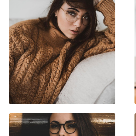
Verstellbare Nasenpads:
Ja
Federscharnier:
Nein
Accessories
Etui:
Ja
Reinigungstuch:
Ja
Weiteres
Sex:
Damen
Kategorie:
Brillen
Marke:
Swarovski
Code:
SK5417/V 016 19 52