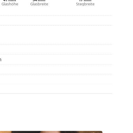
hl benötigen.
Glashöhe
Glasbreite
Stegbreite
die Anleitung.
n