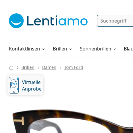
Suche
Anmelden
Web-Navigation
Pflegemittel
Alles über den Einkauf
Kontaktlinsen
Brillen
Sonnenbrillen
Blau
Brillen
Damen
Tom Ford
Virtuelle
Anprobe