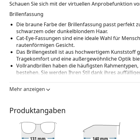
Schauen Sie sich mit der virtuellen Anprobefunktion von
Brillenfassung
Die braune Farbe der Brillenfassung passt perfekt
schwarzem oder dunkelblondem Haar.
Cat-Eye-Fassungen sind eine ideale Wahl für Mensc
rautenförmigen Gesicht.
Das Brillengestell ist aus hochwertigem Kunststoff 
Tragekomfort und eine außergewöhnliche Optik biet
Vollrandbrillen haben die häufigsten Rahmentypen,
bestehen. Sie werden Ihren Stil dank ihres auffälli
Vorteile ist die Robustheit, Langlebigkeit, die Tatsa
vor allem ihr Schutz vor Beschädigungen. Dieser Rah
Mehr anzeigen
Gläser mit höherer optischer Leistung.
Zubehör
Produktangaben
Wir liefern die Brille in ihrem Original-Etui. Die Far
Das mitgelieferte Tuch ist zum Reinigen und Pflegen
einem Stoffbeutel anstelle eines Tuchs geliefert wer
Entdecken Sie das gesamte Sortiment der
Brillen
, um w
131 mm
140 mm