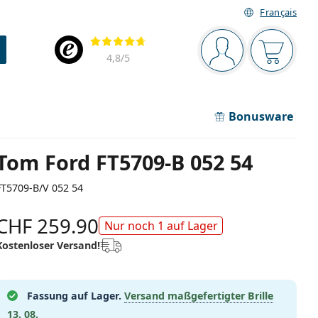
Français
Navigationsleiste
Bewertung
Sie sind angemel
Der Ware
4,8
/5
Bonusware
Tom Ford FT5709-B 052 54
FT5709-B/V 052 54
CHF 259.90
Nur noch 1 auf Lager
Kostenloser Versand!
Fassung auf Lager.
Versand maßgefertigter Brille
13. 08.