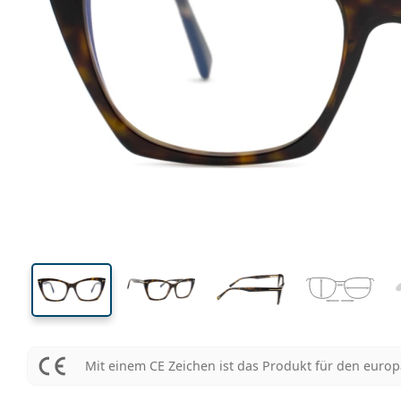
131 mm
Brillenbreite
Glasbrei
41 mm
54 mm
Glashöhe
Glasbreite
Mit einem CE Zeichen ist das Produkt für den euro