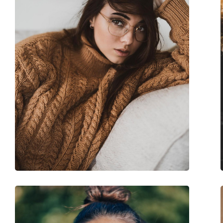
Verstellbare Nasenpads:
Nein
Federscharnier:
Nein
Accessories
Etui:
Ja
Reinigungstuch:
Ja
Weiteres
Sex:
Damen
Kategorie:
Brillen
Marke:
Tom Ford
Code:
FT5709-B/V 052 54