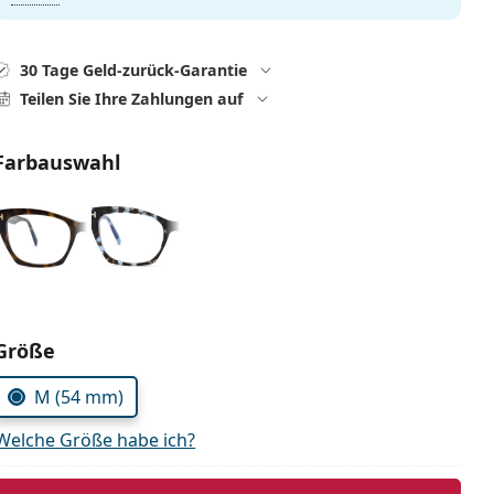
30 Tage Geld-zurück-Garantie
Teilen Sie Ihre Zahlungen auf
Farbauswahl
Parameter wählen
Größe
M (54 mm)
Welche Größe habe ich?