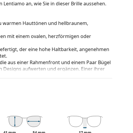
 Lentiamo an, wie Sie in dieser Brille aussehen.
 zu warmen Hauttönen und hellbraunem,
hen mit einem ovalen, herzförmigen oder
gefertigt, der eine hohe Haltbarkeit, angenehmen
et.
 die aus einer Rahmenfront und einem Paar Bügel
gen Designs aufwerten und ergänzen. Einer ihrer
che, dass sie das Glas vollständig umschließen, und
mentyp ist für alle Gläser geeignet, auch für
be des Etuis und sein Design können variieren.
 von Brillen geeignet. Einige Modelle können mit
den.
eitere Modelle zu finden, oder nutzen Sie
41 mm
54 mm
17 mm