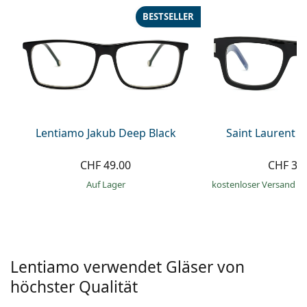
Alle Marken
BESTSELLER
ist offline
Persol
Prada
Alle Marken
Lentiamo Jakub Deep Black
Saint Laurent S
CHF 49.00
CHF 32
auf Lager
kostenloser Versand
&
Lentiamo verwendet Gläser von
höchster Qualität