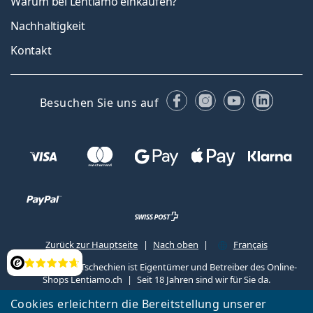
Warum bei Lentiamo einkaufen?
Nachhaltigkeit
Kontakt
Facebook
Instagram
YouTube
Linked
Besuchen Sie uns auf
Zurück zur Hauptseite
Nach oben
Français
Lentiamo s.r.o., Tschechien ist Eigentümer und Betreiber des Online-
Bewertung
Shops Lentiamo.ch
Seit 18 Jahren sind wir für Sie da.
Cookies erleichtern die Bereitstellung unserer