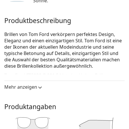
Sonne.
Produktbeschreibung
Brillen von Tom Ford verkörpern perfektes Design,
Eleganz und einen einzigartigen Stil. Tom Ford ist eine
der Ikonen der aktuellen Modeindustrie und seine
typische Betonung auf Details, einzigartigen Stil und
die Auswahl der besten Qualitätsmaterialien machen
diese Brillenkollektion außergewöhnlich.
Tom Ford FT5938-B 001 54
ist eine Unisex Brille.
Schauen Sie sich mit der virtuellen Anprobefunktion
Mehr anzeigen
von Lentiamo an, wie Sie in dieser Brille aussehen.
Brillenfassung
Produktangaben
Die schwarze Farbe der Brillenfassung passt perfekt
zu kühlen Hauttönen und hellblondem,
hellbraunem oder schwarzem Haar.