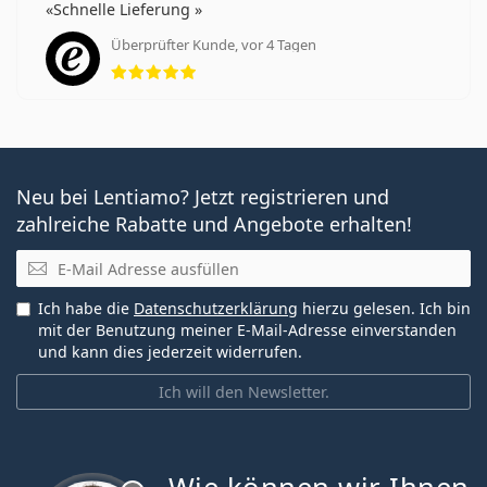
Schnelle Lieferung
Überprüfter Kunde, vor 4 Tagen
Bewertung 5 aus 5
Neu bei Lentiamo? Jetzt registrieren und
zahlreiche Rabatte und Angebote erhalten!
E-Mail
Ich habe die
Datenschutzerklärung
hierzu gelesen. Ich bin
mit der Benutzung meiner E-Mail-Adresse einverstanden
und kann dies jederzeit widerrufen.
Ich will den Newsletter.
ist offline