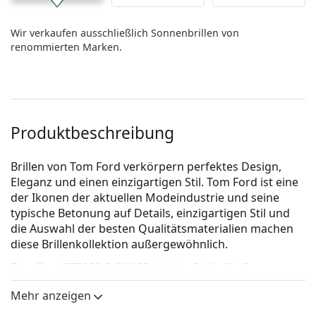
Wir verkaufen ausschließlich Sonnenbrillen von
renommierten Marken.
Produktbeschreibung
Brillen von Tom Ford verkörpern perfektes Design,
Eleganz und einen einzigartigen Stil. Tom Ford ist eine
der Ikonen der aktuellen Modeindustrie und seine
typische Betonung auf Details, einzigartigen Stil und
die Auswahl der besten Qualitätsmaterialien machen
diese Brillenkollektion außergewöhnlich.
Tom Ford FT5953-B 069 55
ist eine Brille für Frauen.
Brillenfassung
Mehr anzeigen
Die rote Farbe der Brillenfassung passt perfekt zu