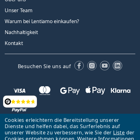
Unser Team
Warum bei Lentiamo einkaufen?
Nachhaltigkeit
Kontakt
Facebook
Instagram
YouTube
Linked
Besuchen Sie uns auf
Bewertung
Cookies erleichtern die Bereitstellung unserer
Dienste und helfen dabei, das Surferlebnis auf
Zurück zur Hauptseite
Nach oben
Français
unserer Website zu verbessern, wie Sie der
Liste
der
Cookies entnehmen können. Weitere Informationen
Lentiamo s.r.o., Tschechien ist Eigentümer und Betreiber des Online-