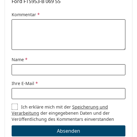
Ford FT5953-B 069 55
Accessories
Kommentar
*
Etui:
Ja
Reinigungstuch:
Ja
Weiteres
Sex:
Damen
Kategorie:
Brillen
Name
*
Marke:
Tom Ford
Code:
FT5953-B/V 069 55
Ihre E-Mail
*
Ich erkläre mich mit der
Speicherung und
Verarbeitung
der eingegebenen Daten und der
Veröffentlichung des Kommentars einverstanden
Absenden