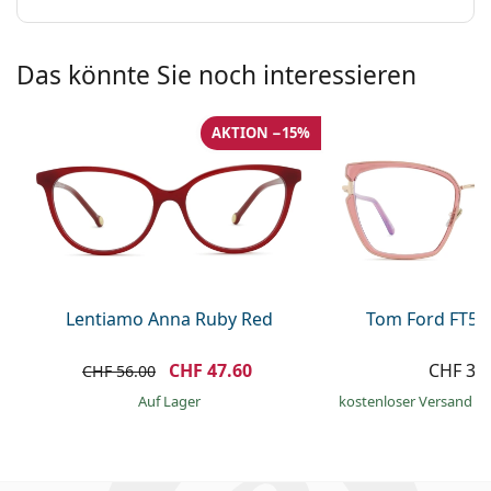
Das könnte Sie noch interessieren
AKTION −15%
Lentiamo Anna Ruby Red
Tom Ford FT59
CHF 47.60
CHF 37
CHF 56.00
auf Lager
kostenloser Versand
&