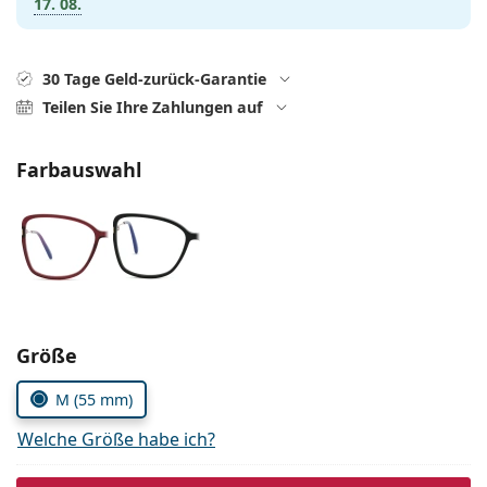
17. 08.
Alle Marken
ist offline
Persol
30 Tage Geld-zurück-Garantie
Prada
Teilen Sie Ihre Zahlungen auf
Alle Marken
Farbauswahl
Parameter wählen
Größe
M (55 mm)
Welche Größe habe ich?