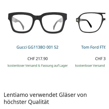
Alle Marken
ist offline
Persol
Prada
Alle Marken
Gucci GG1138O 001 52
Tom Ford FT60
CHF 217.90
CHF 33
kostenloser Versand
&
Fassung auf Lager
kostenloser Versand
&
Lentiamo verwendet Gläser von
höchster Qualität