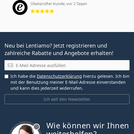
Überprüfter Kunde, vor 2 Tagen
Bewertung 5 aus 5
Neu bei Lentiamo? Jetzt registrieren und
zahlreiche Rabatte und Angebote erhalten!
E-Mail
Ich habe die
Datenschutzerklärung
hierzu gelesen. Ich bin
mit der Benutzung meiner E-Mail-Adresse einverstanden
und kann dies jederzeit widerrufen.
Ich will den Newsletter.
Wie können wir Ihnen
ist offline
weiterhelfen?