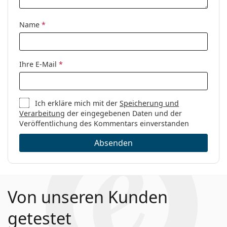
Kategorie:
Brillen
Marke:
Tom Ford
Name
*
Code:
FT5982-B 090 52
Ihre E-Mail
*
Ich erkläre mich mit der
Speicherung und
Verarbeitung
der eingegebenen Daten und der
Veröffentlichung des Kommentars einverstanden
Absenden
Von unseren Kunden
getestet