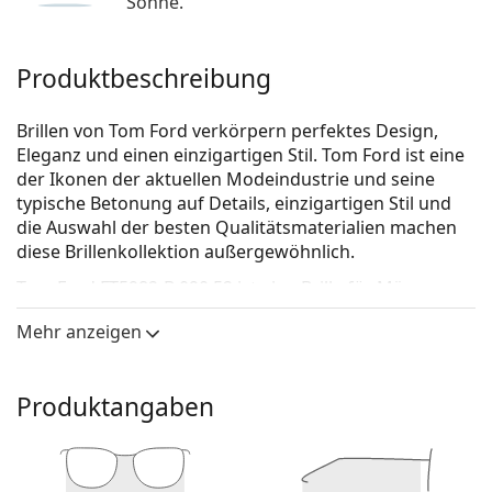
Sonne.
Produktbeschreibung
Brillen von Tom Ford verkörpern perfektes Design,
Eleganz und einen einzigartigen Stil. Tom Ford ist eine
der Ikonen der aktuellen Modeindustrie und seine
typische Betonung auf Details, einzigartigen Stil und
die Auswahl der besten Qualitätsmaterialien machen
diese Brillenkollektion außergewöhnlich.
Tom Ford FT5982-B 090 52
ist eine Brille für Männer.
Schauen Sie sich mit der virtuellen Anprobefunktion
Mehr anzeigen
von Lentiamo an, wie Sie in dieser Brille aussehen.
Brillenfassung
Produktangaben
Die blaue Farbe der Brillenfassung passt perfekt zu
kühlen Hauttönen und hellbraunem, schwarzem
oder hellblondem Haar.