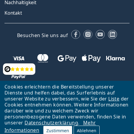
Nachhaltigkeit
Kontakt
Facebook
Instagram
YouTube
Linked
Besuchen Sie uns auf
Bewertung
Cookies erleichtern die Bereitstellung unserer
Dienste und helfen dabei, das Surferlebnis auf
Zurück zur Hauptseite
Nach oben
Français
unserer Website zu verbessern, wie Sie der
Liste
der
Cookies entnehmen können. Weitere Informationen
Lentiamo s.r.o., Tschechien ist Eigentümer und Betreiber des Online-
darüber wie und zu welchem Zweck wir
Shops Lentiamo.ch
Seit 18 Jahren sind wir für Sie da.
personenbezogene Daten verwenden, finden Sie in
unserer
Datenschutzerklärung
.
Mehr
Informationen
Zustimmen
Ablehnen