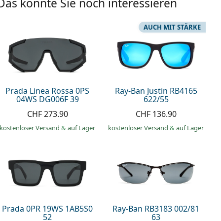
Das könnte Sie noch interessieren
AUCH MIT STÄRKE
Prada Linea Rossa 0PS
Ray-Ban Justin RB4165
04WS DG006F 39
622/55
CHF 273.90
CHF 136.90
kostenloser Versand
&
auf Lager
kostenloser Versand
&
auf Lager
Prada 0PR 19WS 1AB5S0
Ray-Ban RB3183 002/81
52
63