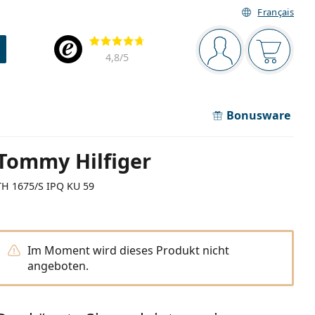
Français
Navigationsleiste
Bewertung
Sie sind angemel
Der Ware
4,8
/5
Bonusware
Tommy Hilfiger
TH 1675/S IPQ KU 59
Im Moment wird dieses Produkt nicht
angeboten.