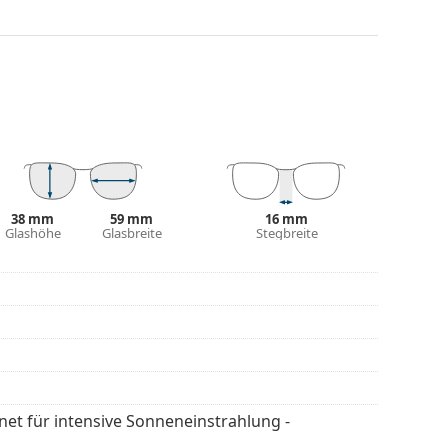
ieren Lichtreflexe. Für Tennisspieler
ls vor verschiedenen Hintergründen.
estreitbare Vorteile in ihrem geringen Gewicht und
Schutz vor Sonnenlicht bietet. Die Gläser der
egorie 3 (Lichtdurchlässig­keit 8 – 18% ). Sie sind
 der Stadt geeignet.
38 mm
59 mm
16 mm
Glashöhe
Glasbreite
Stegbreite
 Die Farbe des Etuis und sein Design können
flegen der Sonnenbrille. Einige Modelle können
 werden.
en
, um weitere Modelle beliebter Marken zu
gnet für intensive Sonneneinstrahlung -