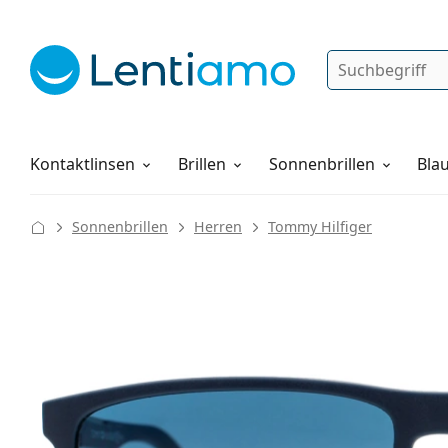
Suche
Anmelden
Web-Navigation
Pflegemittel
Alles über den Einkauf
Kontaktlinsen
Brillen
Sonnenbrillen
Blau
Sonnenbrillen
Herren
Tommy Hilfiger