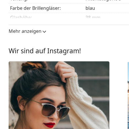
Farbe der Brillengläser:
blau
Glashöhe:
38 mm
Glasbreite:
59 mm
Mehr anzeigen
Glasmaterial:
Kunststoff
UV-Filter 400:
Ja
Wir sind auf Instagram!
Brillenfassungen
Rahmenform:
Rechteckig
Farbe der Fassung:
blau
Material der Fassung:
Kunststoff
Größe:
L
Brillenbreite:
143 mm
Bügellänge:
145 mm
Stegbreite:
16 mm