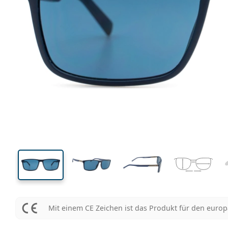
143 mm
Brillenbreite
Glasbrei
38 mm
59 mm
Glashöhe
Glasbreite
Mit einem CE Zeichen ist das Produkt für den euro