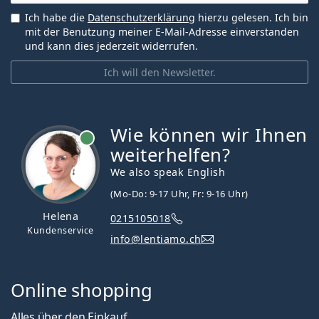
Ich habe die
Datenschutzerklärung
hierzu gelesen. Ich bin
mit der Benutzung meiner E-Mail-Adresse einverstanden
und kann dies jederzeit widerrufen.
Ich will den Newsletter.
Wie können wir Ihnen
ist online
weiterhelfen?
We also speak English
(Mo-Do: 9-17 Uhr, Fr: 9-16 Uhr)
Helena
0215105018
Kundenservice
info@lentiamo.ch
Online shopping
Alles über den Einkauf