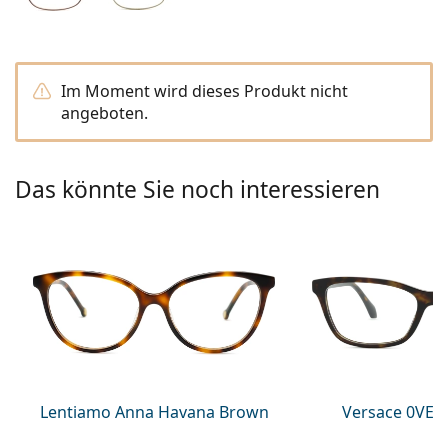
Kochsalzlösung
Marc Jacobs
0215105018
Gucci
Alle Pflegemittel
Alle Marken
ist online
Persol
Im Moment wird dieses Produkt nicht
angeboten.
Prada
Alle Marken
Das könnte Sie noch interessieren
Lentiamo Anna Havana Brown
Versace 0VE3