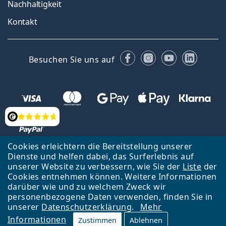
Nachhaltigkeit
Kontakt
Facebook
Instagram
YouTube
Linked
Besuchen Sie uns auf
Bewertung
Cookies erleichtern die Bereitstellung unserer
Dienste und helfen dabei, das Surferlebnis auf
Zurück zur Hauptseite
Nach oben
Français
unserer Website zu verbessern, wie Sie der
Liste
der
Cookies entnehmen können. Weitere Informationen
Lentiamo s.r.o., Tschechien ist Eigentümer und Betreiber des Online-
darüber wie und zu welchem Zweck wir
Shops Lentiamo.ch
Seit 18 Jahren sind wir für Sie da.
personenbezogene Daten verwenden, finden Sie in
unserer
Datenschutzerklärung
.
Mehr
Informationen
Zustimmen
Ablehnen