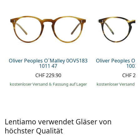
Alle Marken
ist offline
Persol
Prada
Alle Marken
Oliver Peoples O´Malley 0OV5183
Oliver Peoples O´
1011 47
1003 
CHF 229.90
CHF 26
kostenloser Versand
&
Fassung auf Lager
kostenloser Versand
&
Lentiamo verwendet Gläser von
höchster Qualität