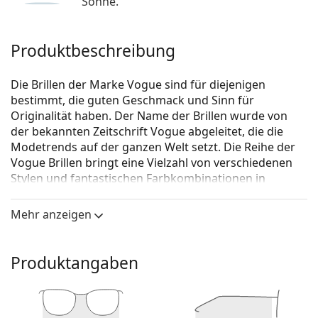
Sonne.
Produktbeschreibung
Die Brillen der Marke Vogue sind für diejenigen
bestimmt, die guten Geschmack und Sinn für
Originalität haben. Der Name der Brillen wurde von
der bekannten Zeitschrift Vogue abgeleitet, die die
Modetrends auf der ganzen Welt setzt. Die Reihe der
Vogue Brillen bringt eine Vielzahl von verschiedenen
Stylen und fantastischen Farbkombinationen in
zeitlosen Anfertigungen.
Mehr anzeigen
Vogue 0VO5434 W44 49
ist eine Brille für Männer.
Schauen Sie sich mit der virtuellen Anprobefunktion
von Lentiamo an, wie Sie in dieser Brille aussehen.
Produktangaben
Brillenfassung
Die schwarze Farbe der Brillenfassung passt perfekt