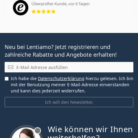
Überprüfter Kunde, vor 6 Tagen
Bewertung 5 aus 5
Neu bei Lentiamo? Jetzt registrieren und
zahlreiche Rabatte und Angebote erhalten!
E-Mail
Ich habe die
Datenschutzerklärung
hierzu gelesen. Ich bin
mit der Benutzung meiner E-Mail-Adresse einverstanden
und kann dies jederzeit widerrufen.
Ich will den Newsletter.
Wie können wir Ihnen
ist offline
weiterhelfen?