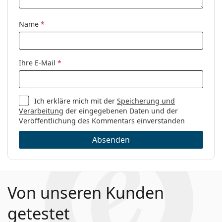
Kategorie:
Brillen
Marke:
Vogue
Name
*
Code:
0VO5434 W44 49
Ihre E-Mail
*
Ich erkläre mich mit der
Speicherung und
Verarbeitung
der eingegebenen Daten und der
Veröffentlichung des Kommentars einverstanden
Absenden
Von unseren Kunden
getestet