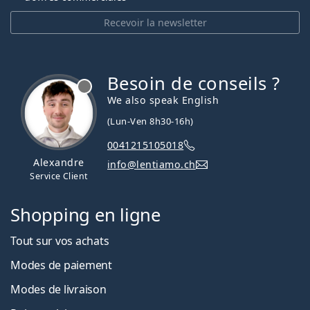
Recevoir la newsletter
Besoin de conseils ?
hors ligne
We also speak English
(Lun-Ven 8h30-16h)
0041215105018
Alexandre
info@lentiamo.ch
Service Client
Shopping en ligne
Tout sur vos achats
Modes de paiement
Modes de livraison