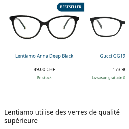
hors ligne
Toutes les marques
BESTSELLER
Persol
Prada
Toutes les marques
Lentiamo Anna Deep Black
Gucci GG193
49.00 CHF
173.90
en stock
Livraison gratuite
&
M
Lentiamo utilise des verres de qualité
supérieure