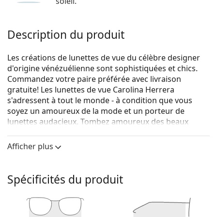
soleil.
Description du produit
Les créations de lunettes de vue du célèbre designer
d'origine vénézuélienne sont sophistiquées et chics.
Commandez votre paire préférée avec livraison
gratuite! Les lunettes de vue Carolina Herrera
s'adressent à tout le monde - à condition que vous
soyez un amoureux de la mode et un porteur de
lunettes audacieux. Tombez amoureux des beaux
motifs dépaysants et des formes à la mode, et trouvez
des lunettes de vue durables pour une vision parfaite.
Afficher plus
Carolina Herrera HER0164 RHL 17 55
sont des lunettes
pour femmes.
Spécificités du produit
Monture de lunettes de vue
La couleur noire de la monture s'accorde
parfaitement avec tous les teints et des cheveux