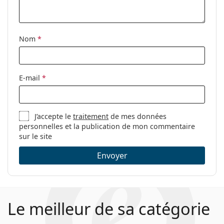
lunettes
ressort:
si vous avez besoin d'aide pour choisir.
Ceci est un dispositif médical. Lisez le mode d'emploi
Clip-on:
Non
avant l'utilisation.
Accessoires
Nom
*
Étui:
Oui
Tissu de
Oui
E-mail
*
nettoyage:
Autres
Sexe:
Pour femmes
J’accepte le
traitement
de mes données
personnelles et la publication de mon commentaire
Catégorie:
Lunettes de vue
sur le site
Marque:
Carolina Herrera
Envoyer
Code:
HER0164 RHL 17 55
Le meilleur de sa catégorie