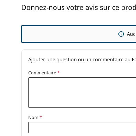
Etuis en pack:
1
Donnez-nous votre avis sur ce prod
Autres
Catégorie:
Solutions
Accessoires
Auc
Solutions pour
Ajouter une question ou un commentaire au Ea
Commentaire
*
Nom
*