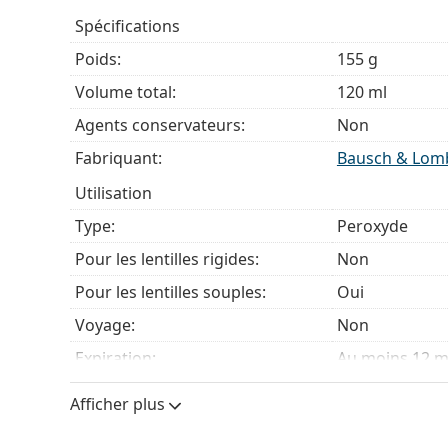
Spécifications
Poids:
155 g
Volume total:
120 ml
Agents conservateurs:
Non
Fabriquant:
Bausch & Lom
Utilisation
Type:
Peroxyde
Pour les lentilles rigides:
Non
Pour les lentilles souples:
Oui
Voyage:
Non
Expiration:
Au moins 12 m
Période après ouverture:
3 mois
Afficher plus
Accessoires