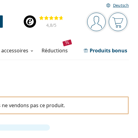
Deutsch
Barre de navigation
Évaluation
Vous êtes connec
Votre pa
4,8
/5
t accessoires
réductions
Produits bonus
 ne vendons pas ce produit.