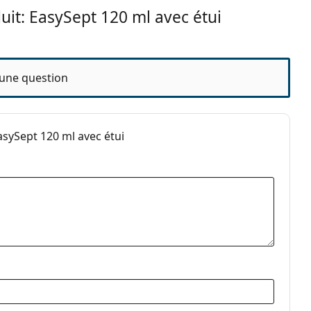
uit: EasySept 120 ml avec étui
une question
 lentilles de contact à base de peroxyde d'hydrogène
sySept 120 ml avec étui