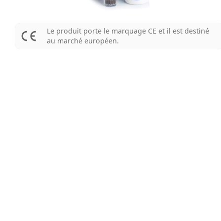
Le produit porte le marquage CE et il est destiné
au marché européen.