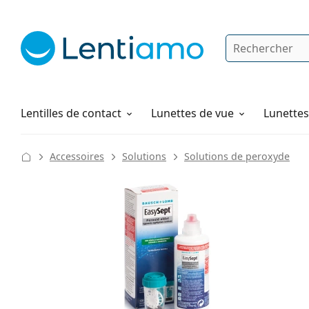
Rechercher
Je suis déjà client chez Lentiamo
Navigation sur le site
Produits d'entretien
Comment commander
Lentilles de contact
Lunettes de vue
Lunettes 
Accessoires
Solutions
Solutions de peroxyde