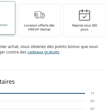
bonus
Livraison offerte dès
Reprise sous 365
100CHF d’achat
jours
mier achat, vous obtenez des points bonus que vous
ger contre des
cadeaux gratuits
.
taires
1×
0×
0×