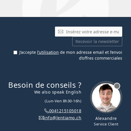
E-mail
Recevoir la newsletter
J’accepte
l’utilisation
de mon adresse email et l’envoi
d’offres commerciales
Besoin de conseils ?
hors ligne
We also speak English
(Lun-Ven 8h30-16h)
0041215105018
info@lentiamo.ch
Alexandre
Service Client