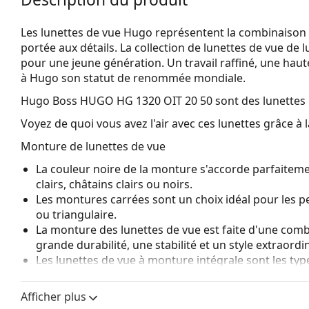
Les lunettes de vue Hugo représentent la combinaison de
portée aux détails. La collection de lunettes de vue de
pour une jeune génération. Un travail raffiné, une haut
à Hugo son statut de renommée mondiale.
Hugo Boss HUGO HG 1320 OIT 20 50
sont des lunette
Voyez de quoi vous avez l'air avec ces lunettes grâce à l
Monture de lunettes de vue
La couleur noire de la monture s'accorde parfaiteme
clairs, châtains clairs ou noirs.
Les montures carrées sont un choix idéal pour les 
ou triangulaire.
La monture des lunettes de vue est faite d'une combi
grande durabilité, une stabilité et un style extraordin
Les lunettes de vue à monture intégrale sont les typ
composent d'une monture avant et d'une paire de b
votre style grâce à leur design remarquable. L'un de l
Afficher plus
fait qu'elles enferment entièrement le verre, et sur