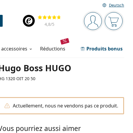
Deutsch
Barre de navigation
Évaluation
Vous êtes connec
Votre pa
4,8
/5
t accessoires
réductions
Produits bonus
Hugo Boss HUGO
HG 1320 OIT 20 50
Actuellement, nous ne vendons pas ce produit.
Vous pourriez aussi aimer