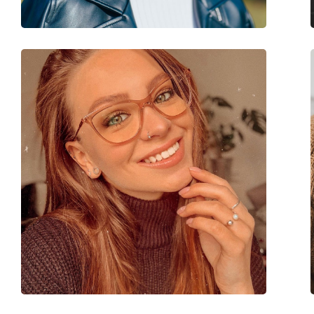
Sexe:
Pour hommes
Catégorie:
Lunettes de vue
Marque:
Hugo
Code:
HG 1320 OIT 20 50