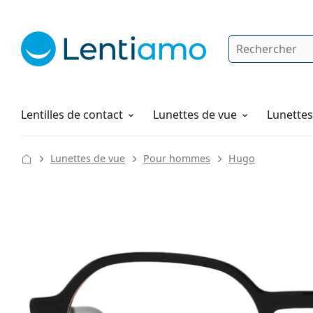
Rechercher
Je suis déjà client chez Lentiamo
Navigation sur le site
Produits d'entretien
Comment commander
Lentilles de contact
Lunettes de vue
Lunettes 
Lunettes de vue
Pour hommes
Hugo