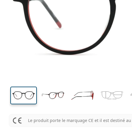
130 mm
Largeur
Largeu
des verr
44 mm
50 mm
Hauteur des verres
Largeur des verres
Le produit porte le marquage CE et il est destiné 