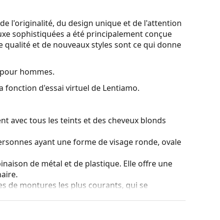
 l'originalité, du design unique et de l'attention
 luxe sophistiquées a été principalement conçue
e qualité et de nouveaux styles sont ce qui donne
s pour hommes.
a fonction d'essai virtuel de Lentiamo.
nt avec tous les teints et des cheveux blonds
personnes ayant une forme de visage ronde, ovale
naison de métal et de plastique. Elle offre une
aire.
es de montures les plus courants, qui se
ranches. Elles rehausseront et compléteront
eurs avantages est la robustesse, la durabilité, le
tout leur protection contre les dommages. Ce type