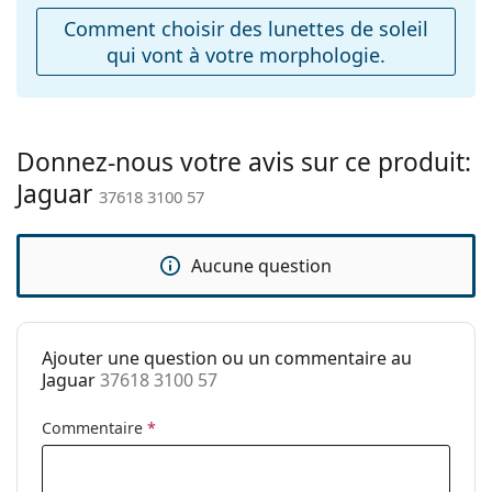
Comment choisir des lunettes de soleil
Charnière à
Non
qui vont à votre morphologie.
ressort:
Accessoires
Étui:
Oui
Donnez-nous votre avis sur ce produit:
Tissu de
Non
Jaguar
nettoyage:
37618 3100 57
Autres
Sexe:
Pour hommes
Aucune question
Catégorie:
Lunettes de soleil
Marque:
Jaguar
Ajouter une question ou un commentaire au
Utilisation:
Mode
Jaguar
37618 3100 57
Code:
37618 3100 57
Commentaire
*