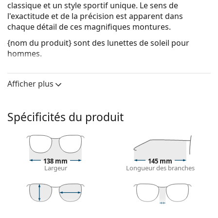
classique et un style sportif unique. Le sens de
l'exactitude et de la précision est apparent dans
chaque détail de ces magnifiques montures.
{nom du produit}
sont des lunettes de soleil pour
hommes.
Voyez à quoi vous ressemblez avec ces lunettes de
soleil grâce à la fonction d'essayage virtuel de
Afficher plus
Lentiamo.
Monture de lunettes de soleil
Spécificités du produit
La couleur bleue de la monture s'accorde
parfaitement avec tous les types de teint et des
cheveux châtain clair, noirs ou blonds clairs.
Lunettes de soleil à montures carrées
sont un choix
138 mm
145 mm
idéal pour les personnes ayant une forme de visage
Largeur
Longueur des branches
ronde, ovale ou triangulaire.
La monture des lunettes de soleil est fabriquée en
plastique de grande qualité, ce qui offre une grande
durabilité, un port confortable et un look
45 mm
57 mm
17 mm