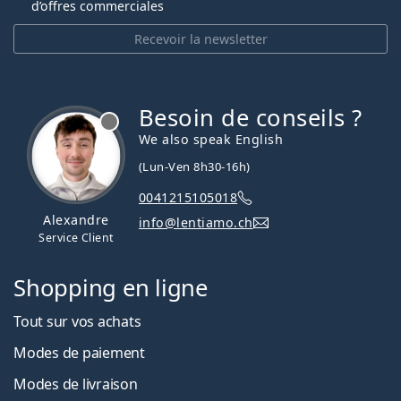
d’offres commerciales
Recevoir la newsletter
Besoin de conseils ?
hors ligne
We also speak English
(Lun-Ven 8h30-16h)
0041215105018
Alexandre
info@lentiamo.ch
Service Client
Shopping en ligne
Tout sur vos achats
Modes de paiement
Modes de livraison