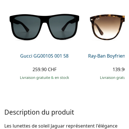
hors ligne
Toutes les marques
Persol
Prada
Toutes les marques
Gucci GG0010S 001 58
Ray-Ban Boyfriend
259.90 CHF
139.90
Livraison gratuite
&
en stock
Livraison gratui
Description du produit
Les lunettes de soleil Jaguar représentent l'élégance