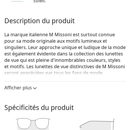
soleil.
Description du produit
La marque italienne M Missoni est surtout connue
pour sa mode originale aux motifs lumineux et
singuliers. Leur approche unique et ludique de la mode
est également évidente dans la collection des lunettes
de vue qui est pleine d'innombrables couleurs, styles
et motifs. Les lunettes de vue distinctives de M Missoni
seront appréciées par tous les fans de mode.
M Missoni MMI 0021 PEF 17 55
sont des lunettes pour
Afficher plus
femmes.
Monture de lunettes de vue
Spécificités du produit
La couleur dorée de la monture s'accorde
parfaitement avec tous les teints et des cheveux
châtain foncé.
Les montures carrées sont un choix idéal pour les