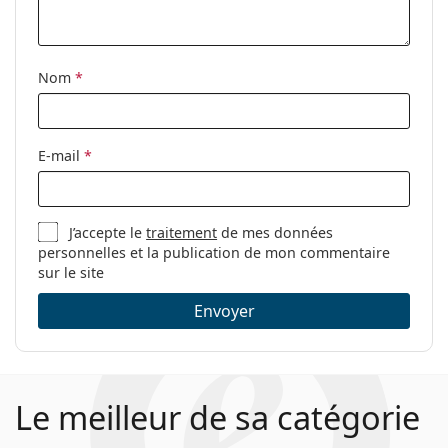
Tissu de
Oui
nettoyage:
Autres
Nom
*
Sexe:
Pour femmes
Catégorie:
Lunettes de vue
E-mail
*
Marque:
M Missoni
Code:
MMI 0021 PEF 17 55
J’accepte le
traitement
de mes données
personnelles et la publication de mon commentaire
sur le site
Envoyer
Le meilleur de sa catégorie