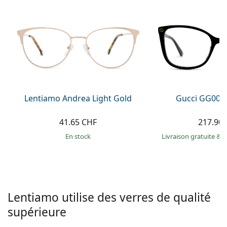
hors ligne
Toutes les marques
Persol
Prada
Toutes les marques
Lentiamo Andrea Light Gold
Gucci GG002
41.65 CHF
217.90
en stock
Livraison gratuite
&
M
Lentiamo utilise des verres de qualité
supérieure