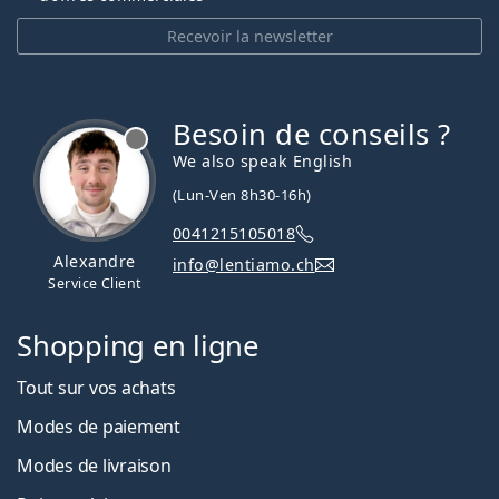
Recevoir la newsletter
Besoin de conseils ?
hors ligne
We also speak English
(Lun-Ven 8h30-16h)
0041215105018
Alexandre
info@lentiamo.ch
Service Client
Shopping en ligne
Tout sur vos achats
Modes de paiement
Modes de livraison