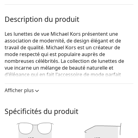
Description du produit
Les lunettes de vue Michael Kors présentent une
association de modernité, de design élégant et de
travail de qualité. Michael Kors est un créateur de
mode respecté qui est populaire auprès de
nombreuses célébrités. La collection de lunettes de
vue incarne un mélange de beauté naturelle et
d'élégance qui en fait l'accessoire de mode parfait
pour ceux qui aiment la conjugaison exceptionnelle
d'un style unique, de couleurs et de matériaux de
Afficher plus
qualité.
Michael Kors Adriana IV 0MK3012 1113 51
sont des
Spécificités du produit
lunettes pour femmes.
Voyez de quoi vous avez l'air avec ces lunettes grâce à
la fonction d'essai virtuel de Lentiamo.