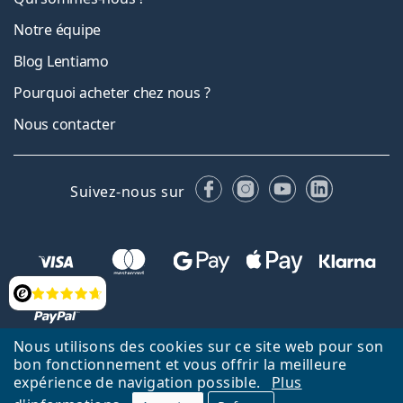
Notre équipe
Blog Lentiamo
Pourquoi acheter chez nous ?
Nous contacter
Facebook
Instagram
YouTube
LinkedIn
Suivez-nous sur
Évaluation
Nous utilisons des cookies sur ce site web pour son
bon fonctionnement et vous offrir la meilleure
Retour à la page d'accueil
Haut
Deutsch
expérience de navigation possible.
Plus
Lentiamo.ch est géré et exploité par Lentiamo s.r.o., République