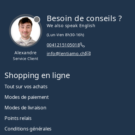
Besoin de conseils ?
hors ligne
We also speak English
(Lun-Ven 8h30-16h)
0041215105018
Alexandre
info@lentiamo.ch
Service Client
Shopping en ligne
Tout sur vos achats
Modes de paiement
Modes de livraison
Points relais
Conditions générales