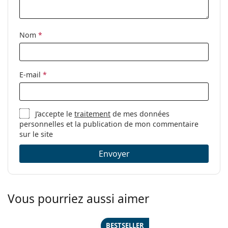
Autres
Sexe:
Pour femmes
Nom
*
Catégorie:
Lunettes de vue
Marque:
Michael Kors
E-mail
*
Code:
0MK3012 1113 51
J’accepte le
traitement
de mes données
personnelles et la publication de mon commentaire
sur le site
Envoyer
Vous pourriez aussi aimer
BESTSELLER