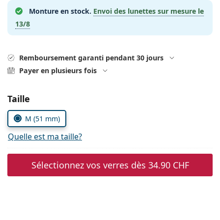
hors ligne
Toutes les marques
Monture en stock.
Envoi des lunettes sur mesure le
Persol
13/8
Prada
Toutes les marques
Remboursement garanti pendant 30 jours
Payer en plusieurs fois
Choisissez les paramètres
Taille
M (51 mm)
Quelle est ma taille?
Sélectionnez vos verres dès
34.90 CHF