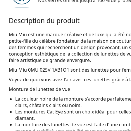
Nos verres offrent jusqu'à 100 % de protec
Description du produit
Miu Miu est une marque créative et de luxe qui a été n
petite-fille du célèbre fondateur de la maison de coutu
des femmes qui recherchent un design provocant, un st
conception esthétique de la collection de lunettes de v
faire artistique de grande envergure.
Miu Miu 0MU 02SV 1AB1O1
sont des lunettes pour fe
Voyez de quoi vous avez l'air avec ces lunettes grâce à l
Monture de lunettes de vue
La couleur noire de la monture s'accorde parfaiteme
clairs, châtains clairs ou noirs.
Les montures Cat Eye sont un choix idéal pour celle
diamant.
La monture des lunettes de vue est faite d'une combi
grande durabilité, une stabilité et un style extraordin