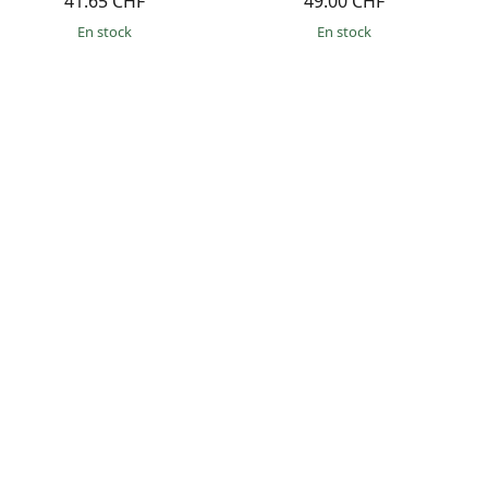
41.65 CHF
49.00 CHF
en stock
en stock