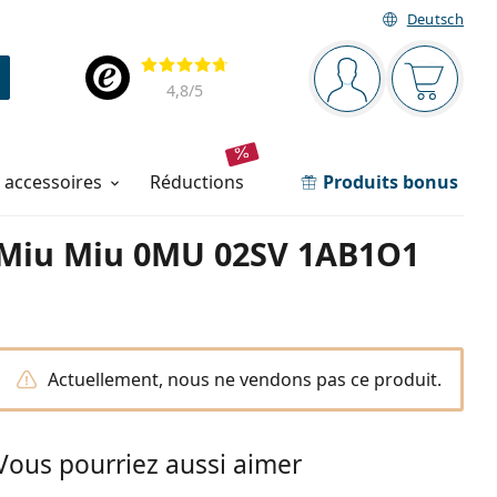
Deutsch
Barre de navigation
Évaluation
Vous êtes connec
Votre pa
4,8
/5
t accessoires
réductions
Produits bonus
Miu Miu 0MU 02SV 1AB1O1
Actuellement, nous ne vendons pas ce produit.
Vous pourriez aussi aimer