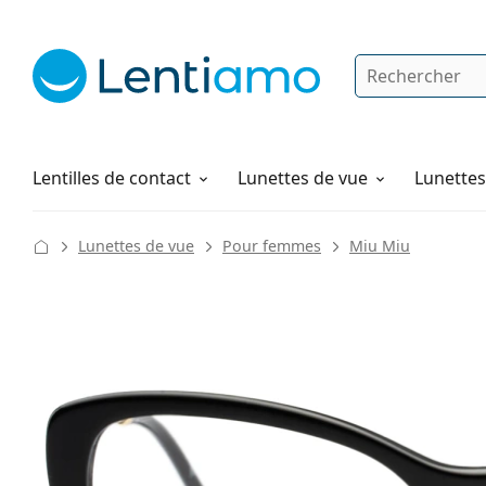
Rechercher
Je suis déjà client chez Lentiamo
Navigation sur le site
Produits d'entretien
Comment commander
Lentilles de contact
Lunettes de vue
Lunettes 
Lunettes de vue
Pour femmes
Miu Miu