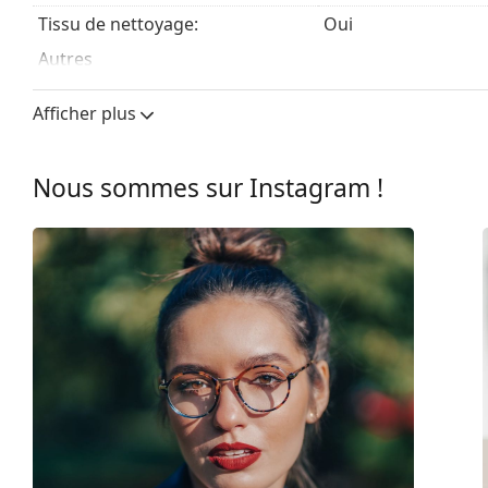
Tissu de nettoyage:
Oui
Autres
Sexe:
Pour femmes
Afficher plus
Catégorie:
Lunettes de vue
Marque:
Miu Miu
Nous sommes sur Instagram !