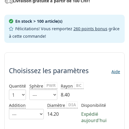
Livraison gratuite à partir de 100 CHF!
hors ligne
Toutes les marques
Persol
En stock
> 100 article(s)
Prada
Félicitations! Vous remportez
260 points bonus
grâce
Toutes les marques
à cette commande!
Choisissez les paramètres
Choisissez les paramètres
Aide
PWR
BC
Quantité
Sphère
Rayon
8.40
DIA
Addition
Diamètre
Disponibilité
14.20
Expédié
aujourd'hui