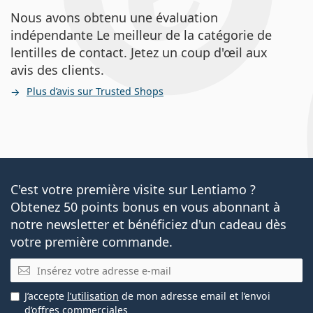
lunettes de soleil constitue donc la protection idéale
Nous avons obtenu une évaluation
contre les rayons UV dangereux.
indépendante Le meilleur de la catégorie de
Ceci est un dispositif médical. Lisez le mode d'emploi
lentilles de contact. Jetez un coup d'œil aux
avant l'utilisation.
avis des clients.
Plus d’avis sur Trusted Shops
C'est votre première visite sur Lentiamo ?
Obtenez 50 points bonus en vous abonnant à
notre newsletter et bénéficiez d'un cadeau dès
votre première commande.
E-mail
J’accepte
l’utilisation
de mon adresse email et l’envoi
d’offres commerciales