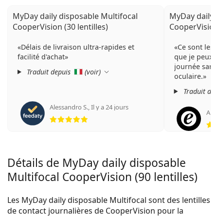
MyDay daily disposable Multifocal
MyDay daily 
CooperVision (30 lentilles)
CooperVision 
Délais de livraison ultra-rapides et
Ce sont les 
facilité d'achat
que je peux v
journée sans 
Traduit depuis
(
voir
)
oculaire.
Traduit de
Alessandro S.
,
Il y a 24 jours
An
évaluation 5 sur 5
Détails de MyDay daily disposable
Multifocal CooperVision (90 lentilles)
Les MyDay daily disposable Multifocal sont des lentilles
de contact journalières de CooperVision pour la