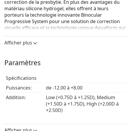
correction de la presbytie. En plus des avantages du
matériau silicone hydrogel, elles offrent à leurs
porteurs la technologie innovante Binocular
Progressive System pour une solution de correction
visuelle efficace et la technologie unique Aquaform qui
maintient les lentilles naturellement humides et
confortables.
Afficher plus
Les lentilles de contact MyDay daily disposable
Multifocal au silicone hydrogel ont un haut taux de
Paramètres
perméabilité à l'oxygène, ont une couleur bleu clair
pour une manipulation facile, et filtrent les UV.
Spécifications
Quels sont les principaux avantages des lentilles de
contact MyDay daily disposable Multifocal ?
Puissances:
de -12.00 à +8.00
Le matériau Smart Silicone, qui représente un
Addition:
Low (+0.75D à +1.25D), Medium
changement décisif par rapport aux matériaux de
(+1.50D à +1.75D), High (+2.00D à
lentilles de contact utilisés récemment, a déjà été
+2.50D)
employé aux premiers stades de la marque MyDay.
Diamètre:
14.2
Le Smart Silicone se caractérise par ses chaînes
hydrophiles et la manière efficace dont le silicone
Courbure de
8.4
Afficher plus