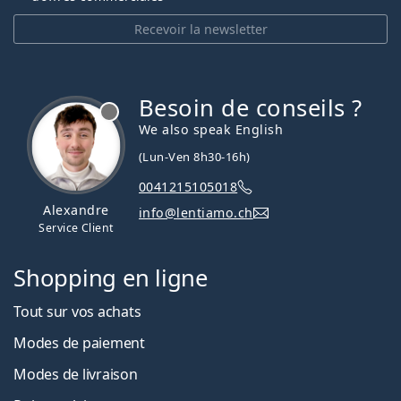
Recevoir la newsletter
Besoin de conseils ?
hors ligne
We also speak English
(Lun-Ven 8h30-16h)
0041215105018
Alexandre
info@lentiamo.ch
Service Client
Shopping en ligne
Tout sur vos achats
Modes de paiement
Modes de livraison