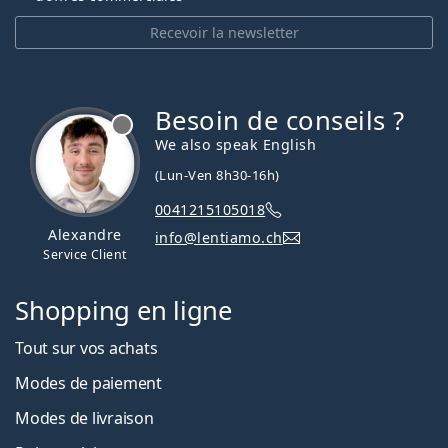
Recevoir la newsletter
Besoin de conseils ?
hors ligne
We also speak English
(Lun-Ven 8h30-16h)
0041215105018
Alexandre
info@lentiamo.ch
Service Client
Shopping en ligne
Tout sur vos achats
Modes de paiement
Modes de livraison