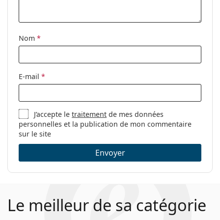
Autres
Sexe:
Pour femmes
Nom
*
Catégorie:
Lunettes de vue
Marque:
Pierre Cardin
E-mail
*
Code:
P.C. 8856 RHL 16 54
J’accepte le
traitement
de mes données
personnelles et la publication de mon commentaire
sur le site
Envoyer
Le meilleur de sa catégorie