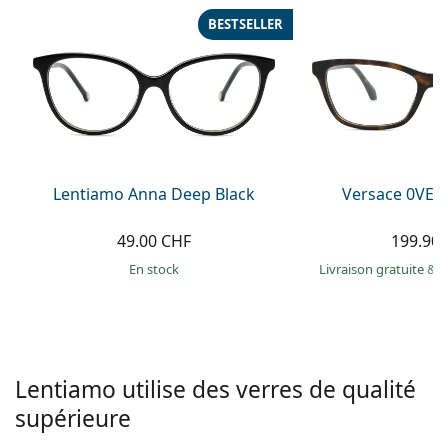
hors ligne
Toutes les marques
BESTSELLER
Persol
Prada
Toutes les marques
Lentiamo Anna Deep Black
Versace 0VE3
49.00 CHF
199.90
en stock
Livraison gratuite
&
M
Lentiamo utilise des verres de qualité
supérieure