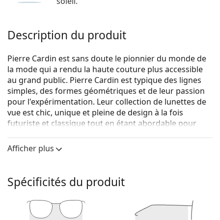
soleil.
Description du produit
Pierre Cardin est sans doute le pionnier du monde de
la mode qui a rendu la haute couture plus accessible
au grand public. Pierre Cardin est typique des lignes
simples, des formes géométriques et de leur passion
pour l'expérimentation. Leur collection de lunettes de
vue est chic, unique et pleine de design à la fois
futuriste et classique tout en étant abordable pour
tous les passionnés de mode.
Afficher plus
Pierre Cardin P.C. 8856 RHL 16 54
sont des lunettes
pour femmes.
Voyez de quoi vous avez l'air avec ces lunettes grâce à
Spécificités du produit
la fonction d'essai virtuel de Lentiamo.
Monture de lunettes de vue