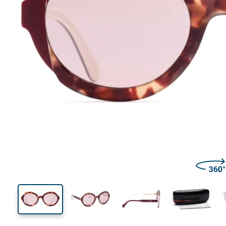
130 mm
Largeur
Largeu
des verr
54 mm
53 mm
Hauteur des verres
Largeur des verres