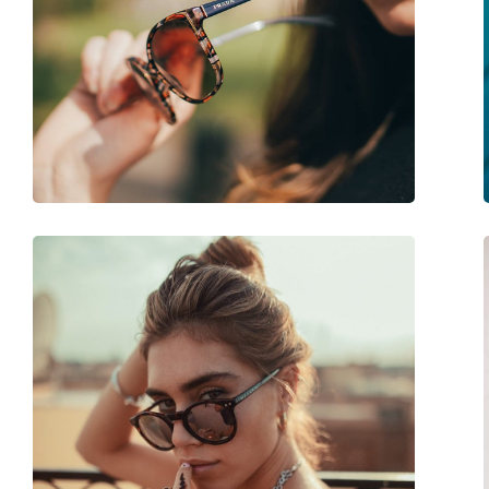
Longueur des branches:
140 mm
Largeur du pont:
22 mm
Poids:
45 g
Plaquettes de nez ajustables:
Non
Accessoires
Étui:
Oui
Tissu de nettoyage:
Oui
Autres
Sexe:
Pour femmes
Catégorie:
Lunettes de soleil
Marque:
Prada
Utilisation:
Mode
Code:
0PR 17US CDK214 5