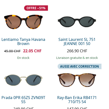
OFFRE −51%
Lentiamo Tanya Havana
Saint Laurent SL 751
Brown
JEANNE 001 50
22.05 CHF
266.90 CHF
45.00 CHF
en stock
Livraison gratuite
&
en stock
AUSSI AVEC CORRECTION
Prada 0PR 65ZS ZVN09T
Ray-Ban Erika RB4171
55
710/T5 54