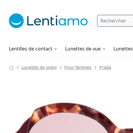
Rechercher
Je suis déjà client chez Lentiamo
Navigation sur le site
Produits d'entretien
Comment commander
Lentilles de contact
Lunettes de vue
Lunettes 
Lunettes de soleil
Pour femmes
Prada