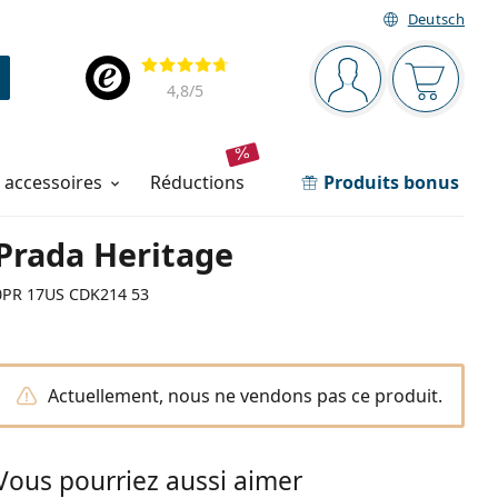
Deutsch
Barre de navigation
Évaluation
Vous êtes connec
Votre pa
4,8
/5
t accessoires
réductions
Produits bonus
Prada Heritage
0PR 17US CDK214 53
Actuellement, nous ne vendons pas ce produit.
Vous pourriez aussi aimer