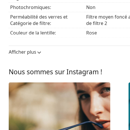
Explorez la gamme complète de
lunettes de soleil
pour 
populaires.
Photochromiques:
Non
Perméabilité des verres et
Filtre moyen foncé 
Catégorie de filtre:
de filtre 2
Couleur de la lentille:
Rose
Hauteur des verres:
54 mm
Afficher plus
Largeur des verres:
53 mm
Matériau des verres:
Plastique
Nous sommes sur Instagram !
Filtre UV 400:
Oui
Monture
Forme de la monture:
Arrondie
Couleur du cadre:
Eau foncée
Matériau cadre:
Plastique
Taille:
M
Largeur:
130 mm