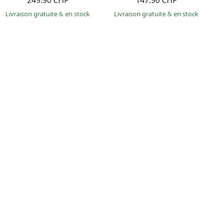
249.90 CHF
147.90 CHF
Livraison gratuite
&
en stock
Livraison gratuite
&
en stock