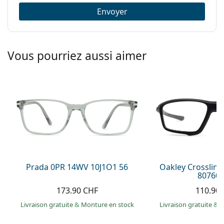
Envoyer
Vous pourriez aussi aimer
Prada 0PR 14WV 10J1O1 56
Oakley Crosslin
807607
173.90 CHF
110.90
Livraison gratuite
&
Monture en stock
Livraison gratuite
&
M