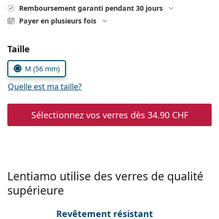
hors ligne
Toutes les marques
Remboursement garanti pendant 30 jours
Persol
Payer en plusieurs fois
Prada
Choisissez les paramètres
Taille
Toutes les marques
M (56 mm)
Quelle est ma taille?
Sélectionnez vos verres dès
34.90 CHF
Lentiamo utilise des verres de qualité
supérieure
Revêtement résistant