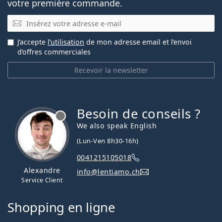
votre première commande.
E-mail
J’accepte
l’utilisation
de mon adresse email et l’envoi
d’offres commerciales
Recevoir la newsletter
Besoin de conseils ?
hors ligne
We also speak English
(Lun-Ven 8h30-16h)
0041215105018
Alexandre
info@lentiamo.ch
Service Client
Shopping en ligne