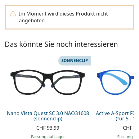
Alle Marken
ist offline
Persol
Im Moment wird dieses Produkt nicht
angeboten.
Prada
Alle Marken
Das könnte Sie noch interessieren
SONNENCLIP
Nano Vista Quest SC 3.0 NAO31608
Active A-Sport F0
(sonnenclip)
(für 5 - 10
CHF 93.99
CHF 76
Fassung auf Lager
Fassung au