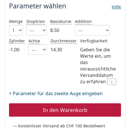
Alle Marken
Parameter wählen
Hilfe
ist offline
Persol
Prada
Menge
Dioptrien
Basiskurve
Addition
8.50
Alle Marken
Zylinder
Achse
Durchmesser
Verfügbarkeit
-1.00
14.30
Geben Sie die
Werte ein, um
das
voraussichtliche
Versanddatum
zu erfahren
i
+ Parameter für das zweite Auge eingeben
In den Warenkorb
kostenloser Versand ab CHF 100 Bestellwert