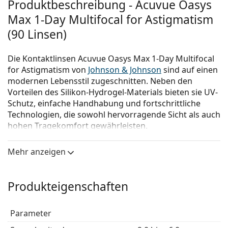
Produktbeschreibung - Acuvue Oasys
Max 1-Day Multifocal for Astigmatism
(90 Linsen)
Die Kontaktlinsen Acuvue Oasys Max 1-Day Multifocal
for Astigmatism von
Johnson & Johnson
sind auf einen
modernen Lebensstil zugeschnitten. Neben den
Vorteilen des Silikon-Hydrogel-Materials bieten sie UV-
Schutz, einfache Handhabung und fortschrittliche
Technologien, die sowohl hervorragende Sicht als auch
hohen Tragekomfort gewährleisten.
Acuvue Oasys Max 1-Day for Astigmatism vereinen vier
Mehr anzeigen
einzigartige Technologien für optimalen Tragekomfort
und sorgen gleichzeitig für scharfes, klares Sehen für
alle Entfernungen und bei allen Lichtverhältnissen.
Produkteigenschaften
Außerdem bieten sie hervorragenden Tragekomfort
bei der Nutzung digitaler Bildschirme.
Parameter
Die patentierte TearStable-Technologie verlängert die
Stabilität des Tränenfilms und bewahrt die