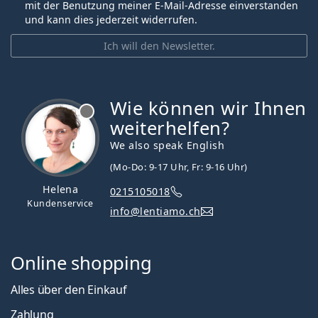
mit der Benutzung meiner E-Mail-Adresse einverstanden
und kann dies jederzeit widerrufen.
Wie lange kann man Acuvue Oasys Max 1-Day
Ich will den Newsletter.
Multifocal for Astigmatism tragen?
Wie können wir Ihnen
Kann man mit Acuvue Oasys Max 1-Day
ist offline
Multifocal for Astigmatism schlafen?
weiterhelfen?
We also speak English
Es ist ein Medizinprodukt. Lesen Sie vor dem Gebrauch
die Anleitung.
(Mo-Do: 9-17 Uhr, Fr: 9-16 Uhr)
Helena
0215105018
Kundenservice
info@lentiamo.ch
Online shopping
Alles über den Einkauf
Zahlung