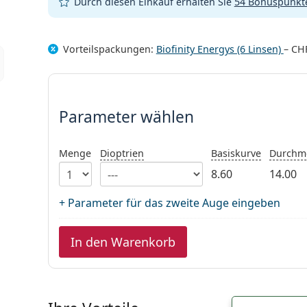
Durch diesen Einkauf erhalten Sie
54 Bonuspunkt
Vorteilspackungen:
Biofinity Energys (6 Linsen)
–
CHF
Parameter wählen
Parameter wählen
Menge
Dioptrien
Basiskurve
Durchm
8.60
14.00
+ Parameter für das zweite Auge eingeben
In den Warenkorb