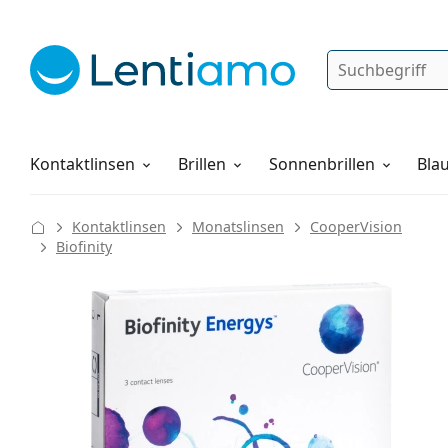
Suche
Anmelden
Web-Navigation
Pflegemittel
Alles über den Einkauf
Kontaktlinsen
Brillen
Sonnenbrillen
Blau
Kontaktlinsen
Monatslinsen
CooperVision
Biofinity