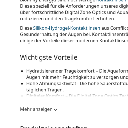
Diese speziell für die Anforderungen unseres digi
über fortschrittliche Digital Zone Optics und Aq
reduzieren und den Tragekomfort erhöhen.
Diese
Silikon-Hydrogel-Kontaktlinsen
aus Comfilc
Gesunderhaltung der Augen bei. Kontaktlinsenträg
einige der Vorteile dieser modernen Kontaktlinse
Wichtigste Vorteile
Hydratisierender Tragekomfort
– Die Aquaform
Augen mit mehr Feuchtigkeit zu versorgen un
Hohe Atmungsaktivität
– Die hohe Sauerstoffdu
täglichen Tragen.
Digitaler Komfort
– Die Digital Zone Optics Te
und hilft bei
trockenen Augen
und Müdigkeit i
Flexibles Tragen
– Diese
Monatslinsen
bieten f
Mehr anzeigen
zu tragen.