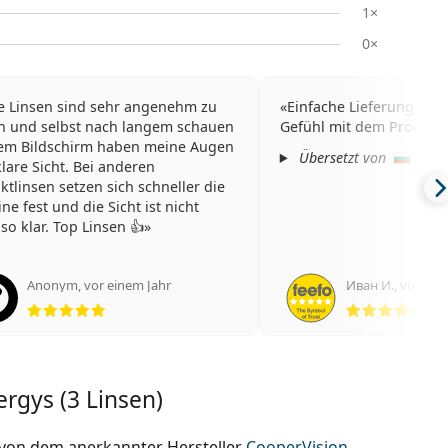
1×
0×
e Linsen sind sehr angenehm zu
Einfache Lieferung und
n und selbst nach langem schauen
Gefühl mit dem Produkt
em Bildschirm haben meine Augen
Übersetzt von
(
anze
klare Sicht. Bei anderen
ktlinsen setzen sich schneller die
ne fest und die Sicht ist nicht
so klar. Top Linsen 👍
Anonym
,
vor einem Jahr
Иван И.
,
vor ein
Bewertung 5 aus 5
Bew
ergys (3 Linsen)
von dem anerkannter Hersteller
CooperVision
.