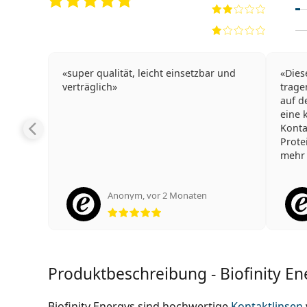
super qualität, leicht einsetzbar und
Dies
verträglich
trage
auf d
eine 
Konta
Protei
mehr 
Anonym
,
vor 2 Monaten
Bewertung 5 aus 5
Produktbeschreibung - Biofinity En
Biofinity Energys sind hochwertige
Kontaktlinsen