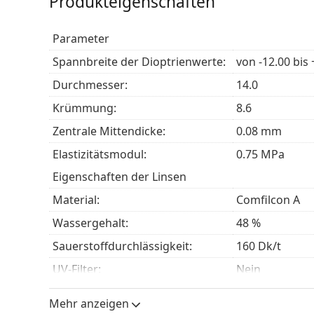
Produkteigenschaften
Für wen sind Biofinity Energys gee
Parameter
Menschen mit
Kurzsichtigkeit (Myopie)
oder
We
Menschen, die das tägliche Tragen bevorzugen
Spannbreite der Dioptrienwerte:
von -12.00 bis 
Tragens
haben möchten.
Durchmesser:
14.0
Menschen, die häufig digitale Geräte benutzen
Krümmung:
8.6
Häufig gestellte Fragen
zentrale Mittendicke:
0.08 mm
Elastizitätsmodul:
0.75 MPa
Eigenschaften der Linsen
Wie lange kann man Biofinity Energys trage
Material:
Comfilcon A
Kann man mit Biofinity Energys schlafen?
Wassergehalt:
48 %
Sauerstoffdurchlässigkeit:
160 Dk/t
Was ist der Unterschied zwischen einem 3er- 
UV-Filter:
Nein
Silikon-Hydrogel:
Ja
Mehr anzeigen