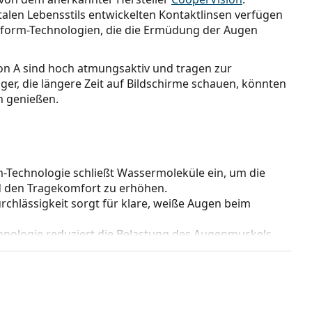
talen Lebensstils entwickelten Kontaktlinsen verfügen
uaform-Technologien, die die Ermüdung der Augen
on A sind hoch atmungsaktiv und tragen zur
er, die längere Zeit auf Bildschirme schauen, könnten
n genießen.
-Technologie schließt Wassermoleküle ein, um die
d den Tragekomfort zu erhöhen.
rchlässigkeit sorgt für klare, weiße Augen beim
chnologie reduziert die Belastung des Augenmuskels
n Verbindung mit
der digitalen Augenbelastung
.
ür manche Menschen auch die Möglichkeit, sie länger