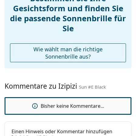
Gesichtsform und finden Sie
Nasenpads:
die passende Sonnenbrille für
Federscharnier:
Ja
Accessories
Sie
Etui:
Nein
Reinigungstuch:
Nein
Wie wählt man die richtige
Weiteres
Sonnenbrille aus?
Sex:
Unisex
Kategorie:
Sonnenbrillen
Kommentare zu Izipizi
Marke:
Izipizi
Sun #E Black
Verwendung:
Mode
Bisher keine Kommentare...
Code:
Sun #E Black
Mit Stärke
Ja
verfügbar :
Einen Hinweis oder Kommentar hinzufügen