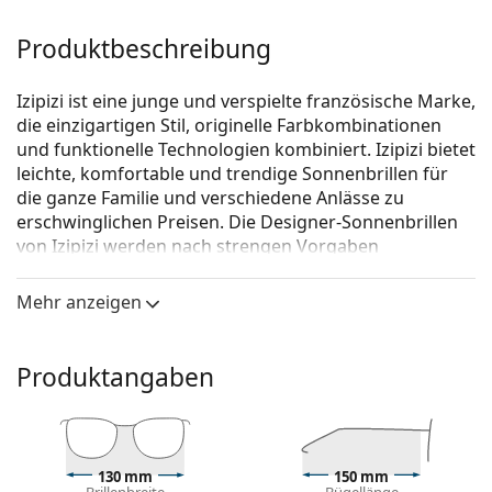
Produktbeschreibung
Izipizi ist eine junge und verspielte französische Marke,
die einzigartigen Stil, originelle Farbkombinationen
und funktionelle Technologien kombiniert. Izipizi bietet
leichte, komfortable und trendige Sonnenbrillen für
die ganze Familie und verschiedene Anlässe zu
erschwinglichen Preisen. Die Designer-Sonnenbrillen
von Izipizi werden nach strengen Vorgaben
hergestellt, um ihre Sicherheit zu gewährleisten. Die
Baby-Linie für die Kleinsten enthält kein BPA und ist
Mehr anzeigen
hypoallergen. Um die richtige Größe der Brille zu
bestimmen, empfehlen wir, die Parameter immer nach
der unten angeführten Abbildung zu messen, vor
Produktangaben
allem bei der Kinderbrille.
Izipizi Sun #E Black
ist eine Unisex Sonnebrille.
Mit der virtuellen Anprobefunktion von Lentiamo
130 mm
150 mm
können Sie herausfinden, wie Sie mit dieser