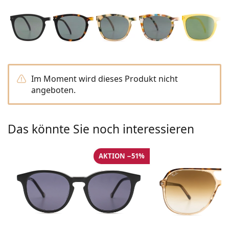
Kochsalzlösung
Marc Jacobs
0215105018
Gucci
Alle Pflegemittel
Alle Marken
ist online
Persol
Prada
Im Moment wird dieses Produkt nicht
Alle Marken
angeboten.
Das könnte Sie noch interessieren
AKTION −51%