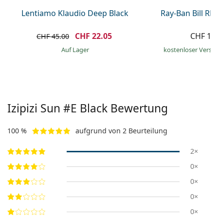
Lentiamo Klaudio Deep Black
Ray-Ban Bill R
CHF 22.05
CHF 15
CHF 45.00
auf Lager
kostenloser Versa
Izipizi
Sun #E Black
Bewertung
100 %
aufgrund von 2 Beurteilung
2×
0×
0×
0×
0×