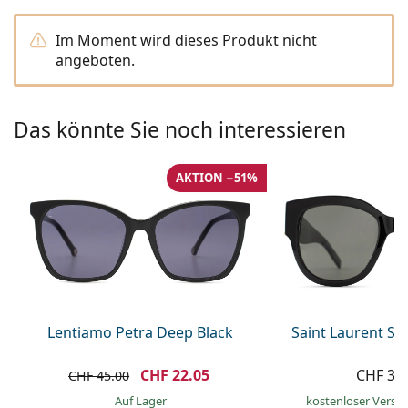
Alle Marken
ist offline
Persol
Im Moment wird dieses Produkt nicht
angeboten.
Prada
Alle Marken
Das könnte Sie noch interessieren
AKTION −51%
Lentiamo Petra Deep Black
Saint Laurent SL
CHF 22.05
CHF 30
CHF 45.00
auf Lager
kostenloser Versa