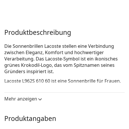
Produktbeschreibung
Die Sonnenbrillen Lacoste stellen eine Verbindung
zwischen Eleganz, Komfort und hochwertiger
Verarbeitung. Das Lacoste-Symbol ist ein ikonisches
grünes Krokodil-Logo, das vom Spitznamen seines
Gründers inspiriert ist.
Lacoste L962S 610 60
ist eine Sonnenbrille für Frauen.
Brillenfassung
Mehr anzeigen
Die braune Farbe des Rahmens passt perfekt zu
einem warmen Hautton und hellbraunem,
schwarzem oder dunkelblondem Haar.
Produktangaben
Quadratische Sonnenbrillenfassungen
sind eine
ideale Wahl für Menschen mit einer runden, ovalen