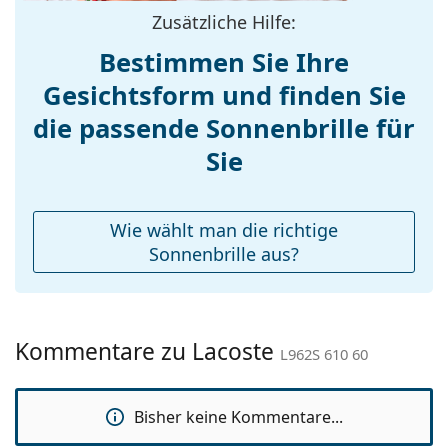
Stegbreite:
17 mm
Zusätzliche Hilfe:
Gewicht:
210 g
Bestimmen Sie Ihre
Verstellbare
Nein
Gesichtsform und finden Sie
Nasenpads:
die passende Sonnenbrille für
Federscharnier:
Nein
Accessories
Sie
Etui:
Ja
Reinigungstuch:
Nein
Wie wählt man die richtige
Weiteres
Sonnenbrille aus?
Sex:
Damen
Kategorie:
Sonnenbrillen
Kommentare zu Lacoste
Marke:
Lacoste
L962S 610 60
Verwendung:
Mode
Bisher keine Kommentare...
Code:
L962S 610 60