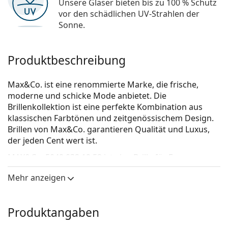
Unsere Gläser bieten bis zu 100 % Schutz
vor den schädlichen UV-Strahlen der
Sonne.
Produktbeschreibung
Max&Co. ist eine renommierte Marke, die frische,
moderne und schicke Mode anbietet. Die
Brillenkollektion ist eine perfekte Kombination aus
klassischen Farbtönen und zeitgenössischem Design.
Brillen von Max&Co. garantieren Qualität und Luxus,
der jeden Cent wert ist.
MAX&Co. 5049 032 19 52
ist eine Brille für Frauen.
Brillenfassung
Mehr anzeigen
Die silberne Farbe der Brillenfassung passt perfekt
zu kühlen Hauttönen und roten, grauen, weißen
Produktangaben
oder dunkelblonden Haaren.
Eine runde Rahmenform ist ideal für Menschen mit