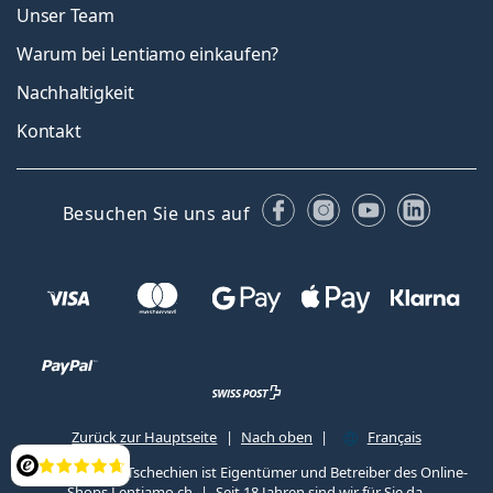
Unser Team
Warum bei Lentiamo einkaufen?
Nachhaltigkeit
Kontakt
Facebook
Instagram
YouTube
Linked
Besuchen Sie uns auf
Zurück zur Hauptseite
Nach oben
Français
Lentiamo s.r.o., Tschechien ist Eigentümer und Betreiber des Online-
Bewertung
Shops Lentiamo.ch
Seit 18 Jahren sind wir für Sie da.