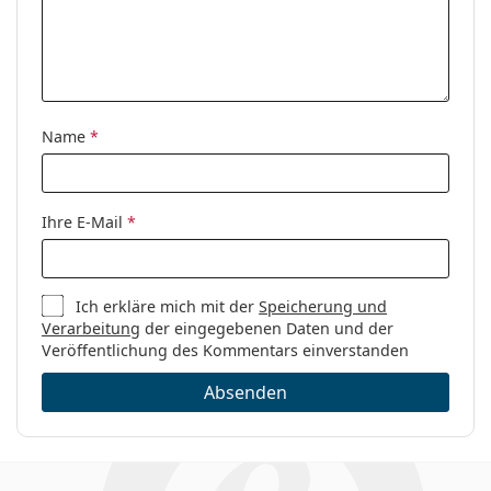
Sex:
Damen
Kategorie:
Brillen
Marke:
Max&Co
Name
*
Code:
5049/V 032 19 52
Ihre E-Mail
*
Ich erkläre mich mit der
Speicherung und
Verarbeitung
der eingegebenen Daten und der
Veröffentlichung des Kommentars einverstanden
Absenden