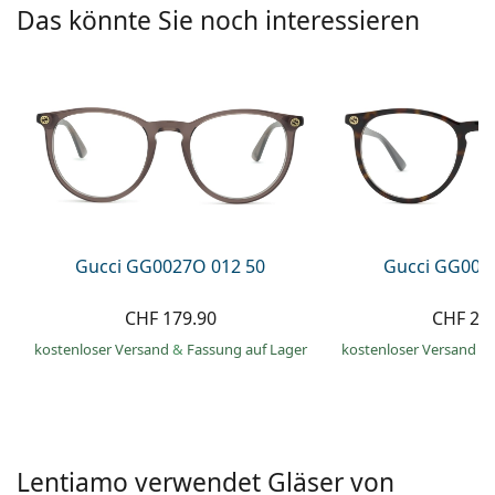
Kochsalzlösung
Das könnte Sie noch interessieren
Marc Jacobs
0215105018
Gucci
Alle Pflegemittel
Alle Marken
ist online
Persol
Prada
Alle Marken
Gucci GG0027O 012 50
Gucci GG002
CHF 179.90
CHF 27
kostenloser Versand
&
Fassung auf Lager
kostenloser Versand
&
Lentiamo verwendet Gläser von