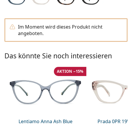
Kochsalzlösung
Marc Jacobs
0215105018
Gucci
Alle Pflegemittel
Alle Marken
ist online
Persol
Im Moment wird dieses Produkt nicht
angeboten.
Prada
Alle Marken
Das könnte Sie noch interessieren
AKTION −15%
Lentiamo Anna Ash Blue
Prada 0PR 19W