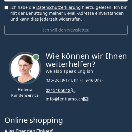
Ich habe die
Datenschutzerklärung
hierzu gelesen. Ich bin
mit der Benutzung meiner E-Mail-Adresse einverstanden
und kann dies jederzeit widerrufen.
Ich will den Newsletter.
Wie können wir Ihnen
ist online
weiterhelfen?
We also speak English
(Mo-Do: 9-17 Uhr, Fr: 9-16 Uhr)
Helena
0215105018
Kundenservice
info@lentiamo.ch
Online shopping
Alles über den Einkauf