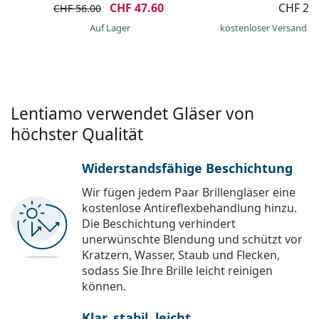
CHF 47.60
CHF 20
CHF 56.00
auf Lager
kostenloser Versand
&
Lentiamo verwendet Gläser von
höchster Qualität
Widerstandsfähige Beschichtung
Wir fügen jedem Paar Brillengläser eine
kostenlose Antireflexbehandlung hinzu.
Die Beschichtung verhindert
unerwünschte Blendung und schützt vor
Kratzern, Wasser, Staub und Flecken,
sodass Sie Ihre Brille leicht reinigen
können.
Klar, stabil, leicht