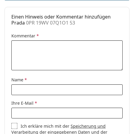
Federscharnier:
Nein
Sonnenclip:
Nein
Einen Hinweis oder Kommentar hinzufügen
Accessories
Prada
0PR 19WV 07Q1O1 53
Etui:
Ja
Kommentar
*
Reinigungstuch:
Ja
Weiteres
Sex:
Damen
Kategorie:
Brillen
Marke:
Prada
Name
*
Code:
0PR 19WV 07Q1O1 53
Ihre E-Mail
*
Ich erkläre mich mit der
Speicherung und
Verarbeitung
der eingegebenen Daten und der