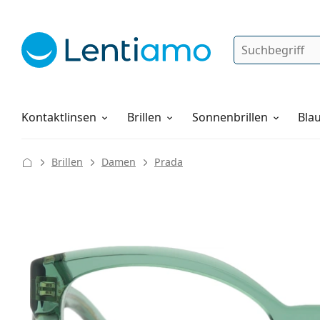
Suche
Anmelden
Web-Navigation
Pflegemittel
Alles über den Einkauf
Kontaktlinsen
Brillen
Sonnenbrillen
Blau
Brillen
Damen
Prada