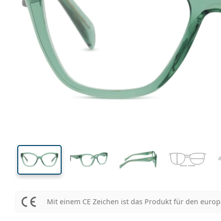
134 mm
Brillenbreite
Glasbrei
45 mm
54 mm
Glashöhe
Glasbreite
Mit einem CE Zeichen ist das Produkt für den euro