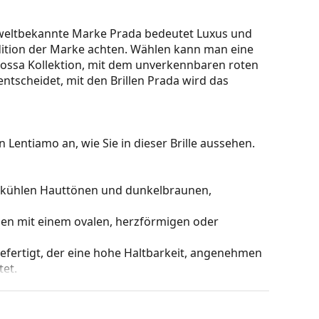
Die weltbekannte Marke Prada bedeutet Luxus und
adition der Marke achten. Wählen kann man eine
 Rossa Kollektion, mit dem unverkennbaren roten
entscheidet, mit den Brillen Prada wird das
 Lentiamo an, wie Sie in dieser Brille aussehen.
zu kühlen Hauttönen und dunkelbraunen,
hen mit einem ovalen, herzförmigen oder
gefertigt, der eine hohe Haltbarkeit, angenehmen
et.
 die aus einer Rahmenfront und einem Paar Bügel
gen Designs aufwerten und ergänzen. Einer ihrer
che, dass sie das Glas vollständig umschließen, und