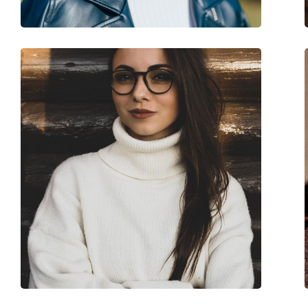
Marke:
Prada
Code:
0PR 20ZV 11R1O1 5