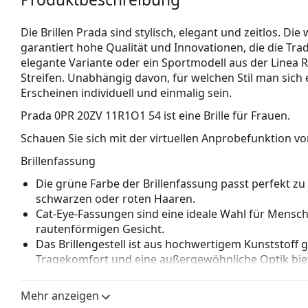
Die Brillen Prada sind stylisch, elegant und zeitlos. 
garantiert hohe Qualität und Innovationen, die die Tr
elegante Variante oder ein Sportmodell aus der Linea
Streifen. Unabhängig davon, für welchen Stil man sich 
Erscheinen individuell und einmalig sein.
Prada 0PR 20ZV 11R1O1 54
ist eine Brille für Frauen.
Schauen Sie sich mit der virtuellen Anprobefunktion von
Brillenfassung
Die grüne Farbe der Brillenfassung passt perfekt 
schwarzen oder roten Haaren.
Cat-Eye-Fassungen sind eine ideale Wahl für Mensc
rautenförmigen Gesicht.
Das Brillengestell ist aus hochwertigem Kunststoff 
Tragekomfort und eine außergewöhnliche Optik biet
Vollrandbrillen haben die häufigsten Rahmentypen,
bestehen. Sie werden Ihren Stil dank ihres auffälli
Mehr anzeigen
Vorteile ist die Robustheit, Langlebigkeit, die Tatsa