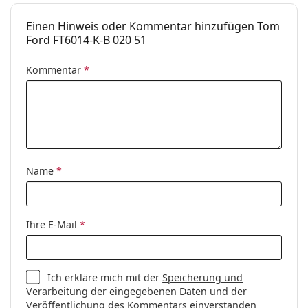
Accessories
Einen Hinweis oder Kommentar hinzufügen Tom
Etui:
Ja
Ford FT6014-K-B 020 51
Reinigungstuch:
Ja
Kommentar
*
Weiteres
Sex:
Damen
Kategorie:
Brillen
Marke:
Tom Ford
Name
*
Code:
FT6014-K-B/V 020 51
Ihre E-Mail
*
Ich erkläre mich mit der
Speicherung und
Verarbeitung
der eingegebenen Daten und der
Veröffentlichung des Kommentars einverstanden