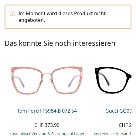
Alle Marken
ist offline
Persol
Im Moment wird dieses Produkt nicht
angeboten.
Prada
Alle Marken
Das könnte Sie noch interessieren
Tom Ford FT5984-B 072 54
Gucci GG002
CHF 373.90
CHF 21
kostenloser Versand
&
Fassung auf Lager
kostenloser Versand
&