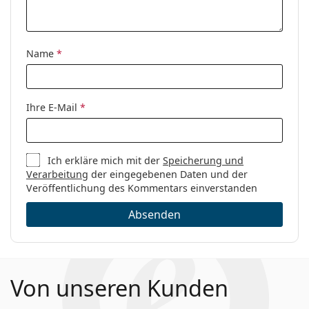
Marke:
Tommy Jeans
Brillen-Ratgeber
, wenn Sie Hilfe bei der Auswahl
benötigen.
Code:
TJ 0051 KB7 20 50
Es ist ein Medizinprodukt. Lesen Sie vor dem Gebrauch
Name
*
die Anleitung.
Ihre E-Mail
*
Ich erkläre mich mit der
Speicherung und
Verarbeitung
der eingegebenen Daten und der
Veröffentlichung des Kommentars einverstanden
Absenden
Von unseren Kunden