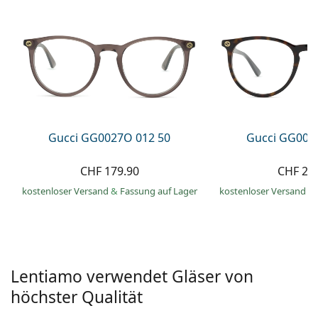
Alle Marken
ist offline
Persol
Prada
Alle Marken
Gucci GG0027O 012 50
Gucci GG002
CHF 179.90
CHF 27
kostenloser Versand
&
Fassung auf Lager
kostenloser Versand
&
Lentiamo verwendet Gläser von
höchster Qualität