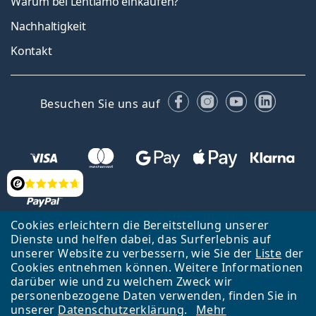
Warum bei Lentiamo einkaufen?
Nachhaltigkeit
Kontakt
Facebook
Instagram
YouTube
Linked
Besuchen Sie uns auf
Bewertung
Cookies erleichtern die Bereitstellung unserer
Dienste und helfen dabei, das Surferlebnis auf
Zurück zur Hauptseite
Nach oben
Français
unserer Website zu verbessern, wie Sie der
Liste
der
Cookies entnehmen können. Weitere Informationen
Lentiamo s.r.o., Tschechien ist Eigentümer und Betreiber des Online-
darüber wie und zu welchem Zweck wir
Shops Lentiamo.ch
Seit 18 Jahren sind wir für Sie da.
personenbezogene Daten verwenden, finden Sie in
unserer
Datenschutzerklärung
.
Mehr