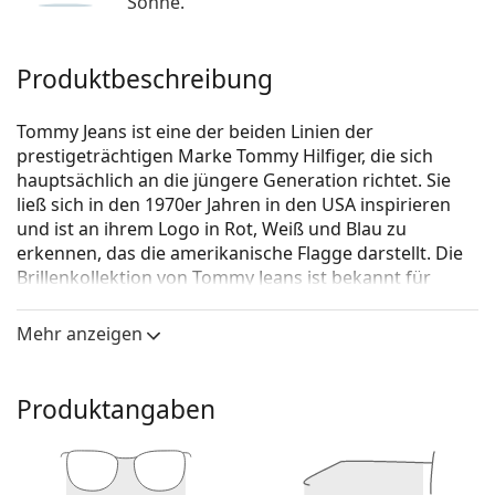
Sonne.
Produktbeschreibung
Tommy Jeans ist eine der beiden Linien der
prestigeträchtigen Marke Tommy Hilfiger, die sich
hauptsächlich an die jüngere Generation richtet. Sie
ließ sich in den 1970er Jahren in den USA inspirieren
und ist an ihrem Logo in Rot, Weiß und Blau zu
erkennen, das die amerikanische Flagge darstellt. Die
Brillenkollektion von Tommy Jeans ist bekannt für
einen klassischen Stil, der neue Trends, hohe Qualität
und zeitloses Design kombiniert.
Mehr anzeigen
Tommy Jeans TJ 0051 KB7 20 50
ist eine Brille für
Frauen.
Produktangaben
Schauen Sie sich mit der virtuellen Anprobefunktion
von Lentiamo an, wie Sie in dieser Brille aussehen.
Brillenfassung