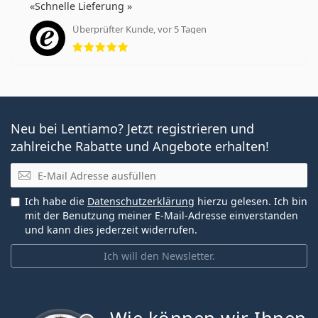
Schnelle Lieferung
Überprüfter Kunde, vor 5 Tagen
Bewertung 5 aus 5
Neu bei Lentiamo? Jetzt registrieren und
zahlreiche Rabatte und Angebote erhalten!
E-Mail
Ich habe die
Datenschutzerklärung
hierzu gelesen. Ich bin
mit der Benutzung meiner E-Mail-Adresse einverstanden
und kann dies jederzeit widerrufen.
Ich will den Newsletter.
ist offline