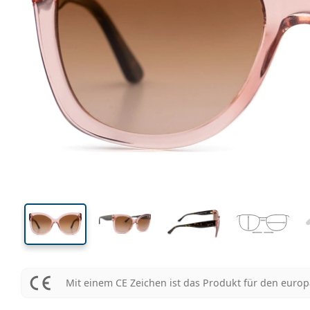
133 mm
Brillenbreite
Glasbrei
48 mm
54 mm
Glashöhe
Glasbreite
Mit einem CE Zeichen ist das Produkt für den euro