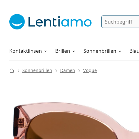
Suche
Anmelden
Web-Navigation
Pflegemittel
Alles über den Einkauf
Kontaktlinsen
Brillen
Sonnenbrillen
Blau
Sonnenbrillen
Damen
Vogue