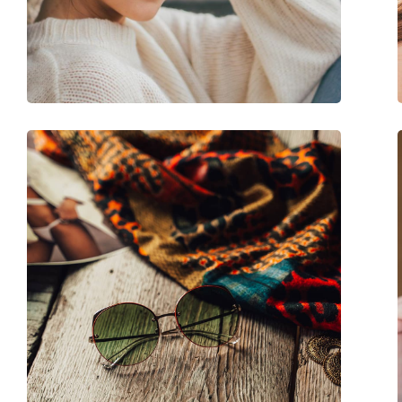
Gewicht:
100 g
Verstellbare Nasenpads:
Nein
Accessories
Etui:
Ja
Reinigungstuch:
Ja
Weiteres
Sex:
Damen
Kategorie:
Sonnenbrillen
Marke:
Vogue
Verwendung:
Mode
Code:
0VO 5338S 282813 