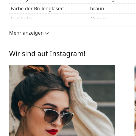
mit einem Stoffbeutel anstelle eines Tuchs geliefert
Farbe der Brillengläser:
braun
Entdecken Sie das gesamte Sortiment der
Sonnenbrill
Glashöhe:
48 mm
finden.
Glasbreite:
54 mm
Mehr anzeigen
Glasmaterial:
Kunststoff
UV-Filter 400:
Ja
Wir sind auf Instagram!
Brillenfassungen
Rahmenform:
Quadratisch
Farbe der Fassung:
rosa
Material der Fassung:
Kunststoff
Größe:
M
Brillenbreite:
133 mm
Bügellänge:
140 mm
Stegbreite:
19 mm