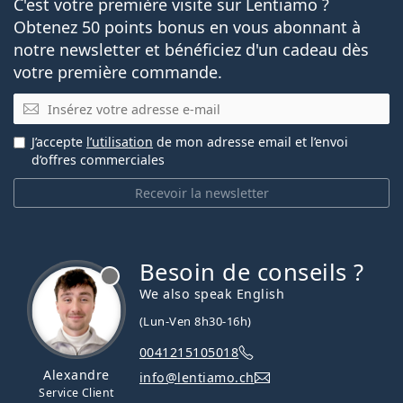
C'est votre première visite sur Lentiamo ?
Obtenez 50 points bonus en vous abonnant à
notre newsletter et bénéficiez d'un cadeau dès
votre première commande.
E-mail
J’accepte
l’utilisation
de mon adresse email et l’envoi
d’offres commerciales
Recevoir la newsletter
Besoin de conseils ?
hors ligne
We also speak English
(Lun-Ven 8h30-16h)
0041215105018
Alexandre
info@lentiamo.ch
Service Client