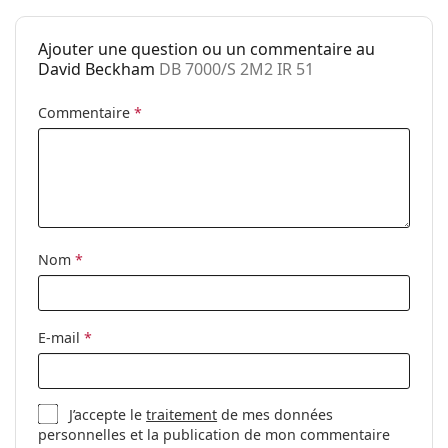
Utilisation:
Mode
Code:
DB 7000/S 2M2 IR 51
Ajouter une question ou un commentaire au
David Beckham
DB 7000/S 2M2 IR 51
Commentaire
*
Nom
*
E-mail
*
J’accepte le
traitement
de mes données
personnelles et la publication de mon commentaire