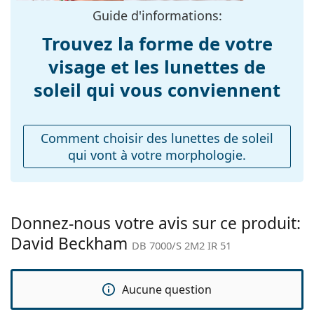
Guide d'informations:
Longueur des
145 mm
branches:
Trouvez la forme de votre
Largeur du pont:
20 mm
visage et les lunettes de
Poids:
100 g
soleil qui vous conviennent
Plaquettes de nez
Non
ajustables:
Comment choisir des lunettes de soleil
Accessoires
qui vont à votre morphologie.
Étui:
Oui
Tissu de
Oui
nettoyage:
Donnez-nous votre avis sur ce produit:
Autres
David Beckham
DB 7000/S 2M2 IR 51
Sexe:
Pour hommes
Catégorie:
Lunettes de soleil
Aucune question
Marque:
David Beckham