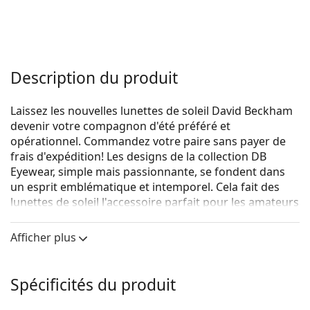
Description du produit
Laissez les nouvelles lunettes de soleil David Beckham
devenir votre compagnon d'été préféré et
opérationnel. Commandez votre paire sans payer de
frais d'expédition! Les designs de la collection DB
Eyewear, simple mais passionnante, se fondent dans
un esprit emblématique et intemporel. Cela fait des
lunettes de soleil l'accessoire parfait pour les amateurs
de vintage et les fashionistas. La collection de lunettes
de soleil, créée en collaboration avec Safilo, l'un des
Afficher plus
principaux fabricants mondiaux de lunettes de soleil,
convient à toutes les personnes qui aiment les looks
d'été classiques et individuels.
Spécificités du produit
{nom du produit}
sont des lunettes de soleil pour