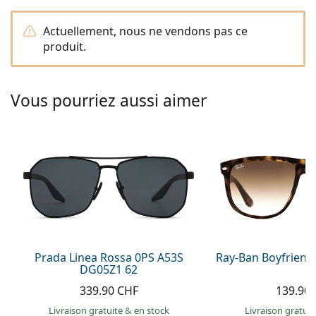
hors ligne
Toutes les marques
Persol
Actuellement, nous ne vendons pas ce
produit.
Prada
Toutes les marques
Vous pourriez aussi aimer
Prada Linea Rossa 0PS A53S
Ray-Ban Boyfriend
DG05Z1 62
339.90 CHF
139.90
Livraison gratuite
&
en stock
Livraison gratui