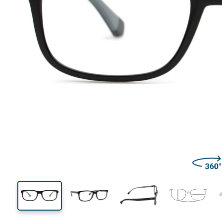
136 mm
Largeur
Largeu
des verr
37 mm
56 mm
Hauteur des verres
Largeur des verres