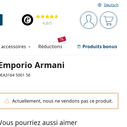
Deutsch
Barre de navigation
Évaluation
Vous êtes connec
Votre pa
4,8
/5
t accessoires
réductions
Produits bonus
Emporio Armani
0EA3164 5001 56
Actuellement, nous ne vendons pas ce produit.
Vous pourriez aussi aimer