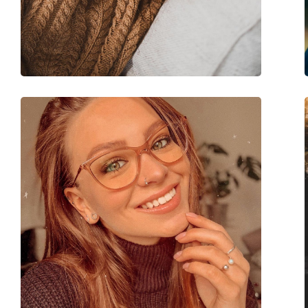
Catégorie:
Lunettes de vue
Marque:
Emporio Armani
Code:
0EA3164 5001 56