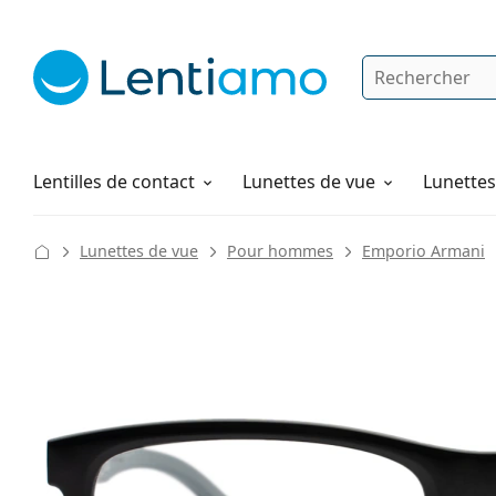
Rechercher
Je suis déjà client chez Lentiamo
Navigation sur le site
Produits d'entretien
Comment commander
Lentilles de contact
Lunettes de vue
Lunettes 
Lunettes de vue
Pour hommes
Emporio Armani