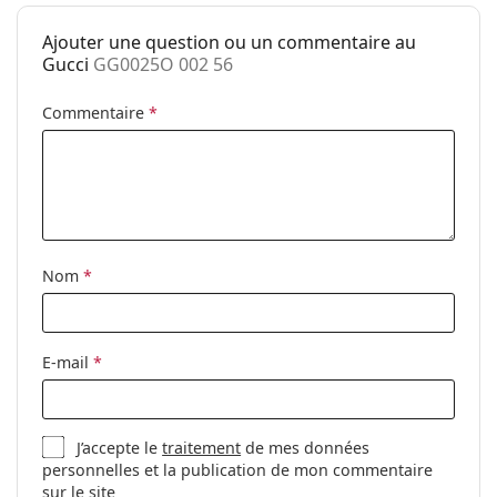
Plaquettes de
Non
Ajouter une question ou un commentaire au
nez ajustables:
Gucci
GG0025O 002 56
Charnière à
Non
ressort:
Commentaire
*
Clip-on:
Non
Accessoires
Étui:
Oui
Tissu de
Oui
Nom
*
nettoyage:
Autres
Sexe:
Pour femmes
E-mail
*
Catégorie:
Lunettes de vue
Marque:
Gucci
J’accepte le
traitement
de mes données
Code:
GG0025O 002 56
personnelles et la publication de mon commentaire
sur le site