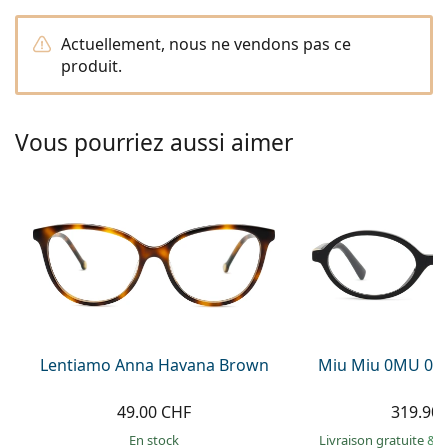
hors ligne
Toutes les marques
Persol
Actuellement, nous ne vendons pas ce
produit.
Prada
Toutes les marques
Vous pourriez aussi aimer
Lentiamo Anna Havana Brown
Miu Miu 0MU 01
49.00 CHF
319.90
en stock
Livraison gratuite
&
M