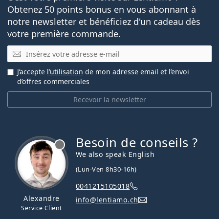
Obtenez 50 points bonus en vous abonnant à
notre newsletter et bénéficiez d'un cadeau dès
votre première commande.
E-mail
J’accepte
l’utilisation
de mon adresse email et l’envoi
d’offres commerciales
Recevoir la newsletter
Besoin de conseils ?
hors ligne
We also speak English
(Lun-Ven 8h30-16h)
0041215105018
Alexandre
info@lentiamo.ch
Service Client