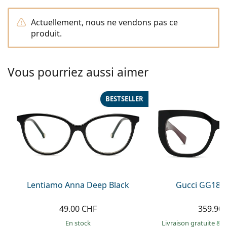
hors ligne
Toutes les marques
Persol
Actuellement, nous ne vendons pas ce
produit.
Prada
Toutes les marques
Vous pourriez aussi aimer
BESTSELLER
Lentiamo Anna Deep Black
Gucci GG184
49.00 CHF
359.90
en stock
Livraison gratuite
&
M