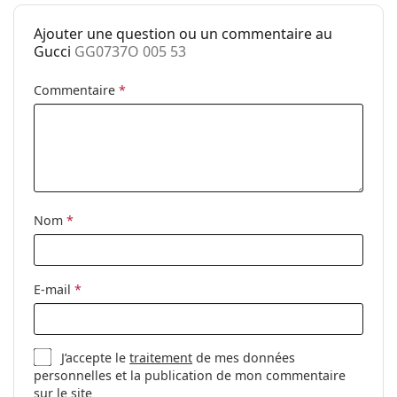
Plaquettes de
Non
Ajouter une question ou un commentaire au
nez ajustables:
Gucci
GG0737O 005 53
Charnière à
Non
ressort:
Commentaire
*
Clip-on:
Non
Accessoires
Étui:
Oui
Tissu de
Oui
Nom
*
nettoyage:
Autres
Sexe:
Pour femmes
E-mail
*
Catégorie:
Lunettes de vue
Marque:
Gucci
J’accepte le
traitement
de mes données
Code:
GG0737O 005 53
personnelles et la publication de mon commentaire
sur le site