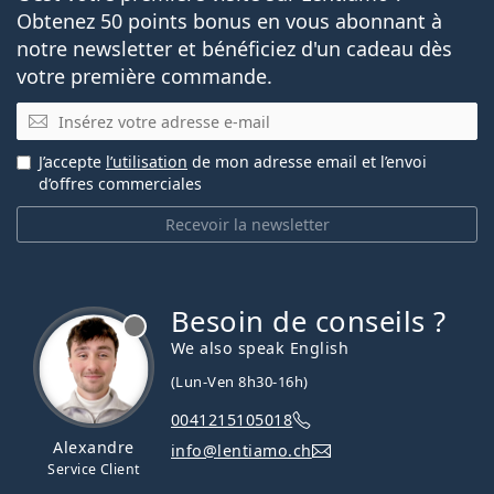
Obtenez 50 points bonus en vous abonnant à
notre newsletter et bénéficiez d'un cadeau dès
votre première commande.
E-mail
J’accepte
l’utilisation
de mon adresse email et l’envoi
d’offres commerciales
Recevoir la newsletter
Besoin de conseils ?
hors ligne
We also speak English
(Lun-Ven 8h30-16h)
0041215105018
Alexandre
info@lentiamo.ch
Service Client