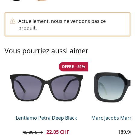
hors ligne
Toutes les marques
Persol
Actuellement, nous ne vendons pas ce
Prada
produit.
Toutes les marques
Vous pourriez aussi aimer
OFFRE −51%
Lentiamo Petra Deep Black
Marc Jacobs Marc 
22.05 CHF
189.90
45.00 CHF