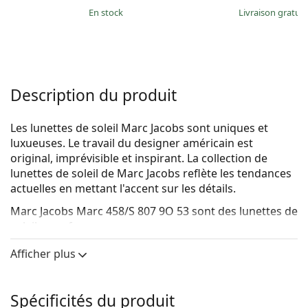
en stock
Livraison gratui
Description du produit
Les lunettes de soleil Marc Jacobs sont uniques et
luxueuses. Le travail du designer américain est
original, imprévisible et inspirant. La collection de
lunettes de soleil de Marc Jacobs reflète les tendances
actuelles en mettant l'accent sur les détails.
Marc Jacobs Marc 458/S 807 9O 53
sont des lunettes de
soleil pour femmes.
Voyez à quoi vous ressemblez avec ces lunettes de
Afficher plus
soleil grâce à la fonction d'essayage virtuel de
Lentiamo.
Spécificités du produit
Monture de lunettes de soleil