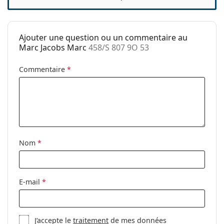
Catégorie:
Lunettes de soleil
Marque:
Marc Jacobs
Ajouter une question ou un commentaire au
Utilisation:
Mode
Marc Jacobs Marc
458/S 807 9O 53
Code:
458/S 807 9O 53
Commentaire
*
Nom
*
E-mail
*
J’accepte le
traitement
de mes données