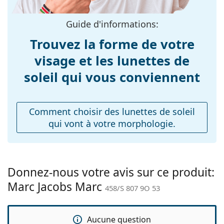
peuvent être livrés avec un sac en tissu au lieu d'un
Largeur:
139 mm
chiffon.
Guide d'informations:
Longueur des
140 mm
Explorez la gamme complète de
lunettes de soleil
pour
branches:
Trouvez la forme de votre
découvrir d'autres modèles de marques populaires.
Largeur du pont:
19 mm
visage et les lunettes de
Poids:
190 g
soleil qui vous conviennent
Plaquettes de nez
Non
ajustables:
Comment choisir des lunettes de soleil
Charnière à
Non
qui vont à votre morphologie.
ressort:
Accessoires
Étui:
Oui
Donnez-nous votre avis sur ce produit:
Tissu de
Oui
Marc Jacobs Marc
nettoyage:
458/S 807 9O 53
Autres
Sexe:
Pour femmes
Aucune question