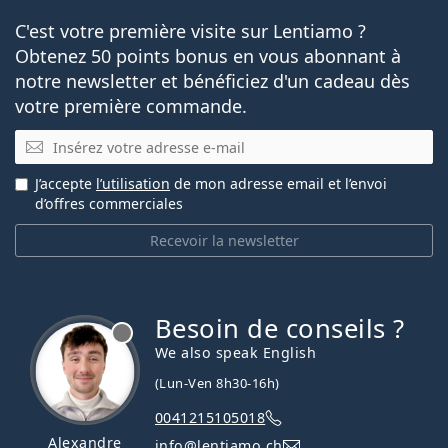
C'est votre première visite sur Lentiamo ?
Obtenez 50 points bonus en vous abonnant à
notre newsletter et bénéficiez d'un cadeau dès
votre première commande.
E-mail
J’accepte
l’utilisation
de mon adresse email et l’envoi
d’offres commerciales
Recevoir la newsletter
Besoin de conseils ?
hors ligne
We also speak English
(Lun-Ven 8h30-16h)
0041215105018
Alexandre
info@lentiamo.ch