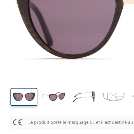
139 mm
Largeur
Largeu
des verr
44 mm
54 mm
Hauteur des verres
Largeur des verres
Le produit porte le marquage CE et il est destiné 