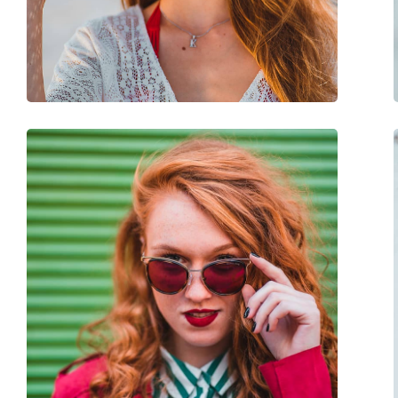
Poids:
100 g
Plaquettes de nez ajustables:
Non
Accessoires
Étui:
Oui
Tissu de nettoyage:
Oui
Autres
Sexe:
Pour femmes
Catégorie:
Lunettes de soleil
Marque:
Mexx
Utilisation:
Mode
Code:
6420 100 54