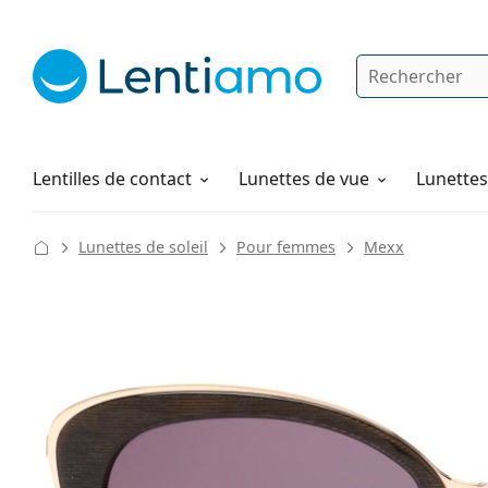
Rechercher
Je suis déjà client chez Lentiamo
Navigation sur le site
Produits d'entretien
Comment commander
Lentilles de contact
Lunettes de vue
Lunettes 
Lunettes de soleil
Pour femmes
Mexx