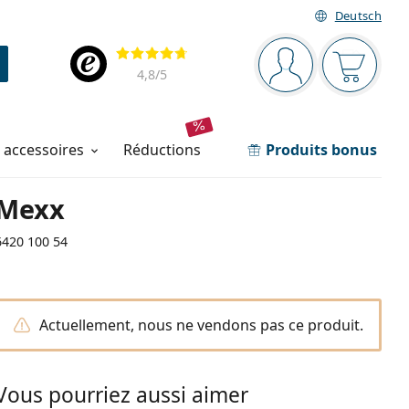
Deutsch
Barre de navigation
Évaluation
Vous êtes connec
Votre pa
4,8
/5
t accessoires
réductions
Produits bonus
Mexx
6420 100 54
Actuellement, nous ne vendons pas ce produit.
Vous pourriez aussi aimer