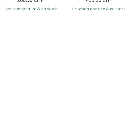
266.90 CHF
459.90 CHF
Livraison gratuite
&
en stock
Livraison gratuite
&
en stock