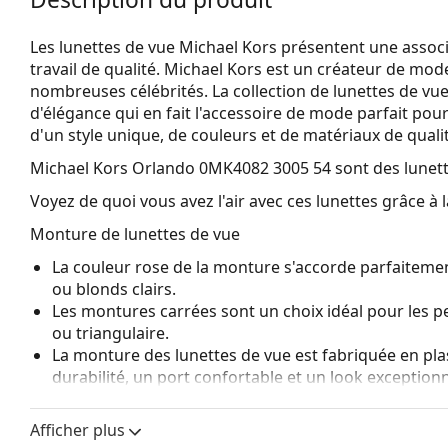
Les lunettes de vue Michael Kors présentent une associ
travail de qualité. Michael Kors est un créateur de mod
nombreuses célébrités. La collection de lunettes de vu
d'élégance qui en fait l'accessoire de mode parfait pou
d'un style unique, de couleurs et de matériaux de quali
Michael Kors Orlando 0MK4082 3005 54
sont des lunet
Voyez de quoi vous avez l'air avec ces lunettes grâce à l
Monture de lunettes de vue
La couleur rose de la monture s'accorde parfaitement
ou blonds clairs.
Les montures carrées sont un choix idéal pour les 
ou triangulaire.
La monture des lunettes de vue est fabriquée en pla
durabilité, un port confortable et un look exceptionn
Les lunettes de vue à monture intégrale sont les typ
composent d'une monture avant et d'une paire de b
Afficher plus
votre style grâce à leur design remarquable. L'un de l