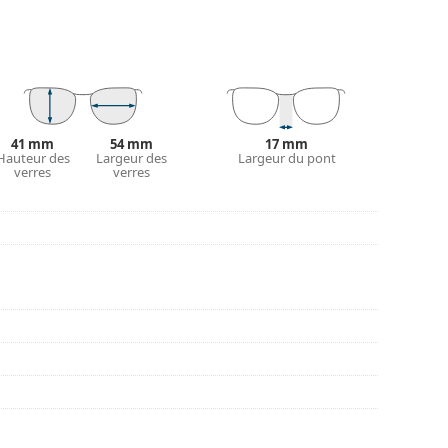
tout leur protection contre les dommages. Ce type
s verres de plus grande puissance optique.
 couleur de l'étui et son design peuvent varier.
tretien des lunettes. Certains modèles peuvent être
41 mm
54 mm
17 mm
Hauteur des
Largeur des
Largeur du pont
verres
verres
couvrir d'autres styles ou consultez notre
guide
nt l'utilisation.