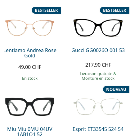
BESTSELLER
BESTSELLER
Lentiamo Andrea Rose
Gucci GG0026O 001 53
Gold
217.90 CHF
49.00 CHF
Livraison gratuite
&
en stock
Monture en stock
NOUVEAU
Miu Miu 0MU 04UV
Esprit ET33545 524 54
1AB1O1 52