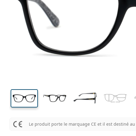
136 mm
Largeur
Largeu
des verr
41 mm
54 mm
Hauteur des verres
Largeur des verres
Le produit porte le marquage CE et il est destiné 