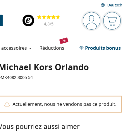
Deutsch
Barre de navigation
Évaluation
Vous êtes connec
Votre pa
4,8
/5
t accessoires
réductions
Produits bonus
Michael Kors Orlando
0MK4082 3005 54
Actuellement, nous ne vendons pas ce produit.
Vous pourriez aussi aimer