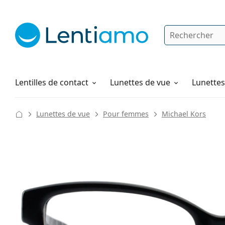
Rechercher
Je suis déjà client chez Lentiamo
Navigation sur le site
Produits d'entretien
Comment commander
Lentilles de contact
Lunettes de vue
Lunettes 
Lunettes de vue
Pour femmes
Michael Kors