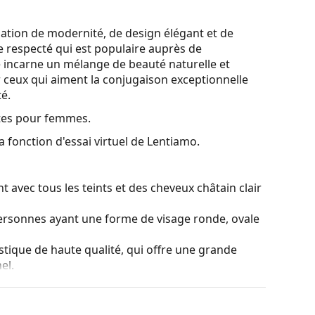
ation de modernité, de design élégant et de
e respecté qui est populaire auprès de
e incarne un mélange de beauté naturelle et
r ceux qui aiment la conjugaison exceptionnelle
té.
tes pour femmes.
a fonction d'essai virtuel de Lentiamo.
 avec tous les teints et des cheveux châtain clair
personnes ayant une forme de visage ronde, ovale
stique de haute qualité, qui offre une grande
el.
es de montures les plus courants, qui se
ranches. Elles rehausseront et compléteront
eurs avantages est la robustesse, la durabilité, le