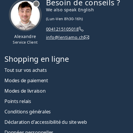
Besoin de conseils ?
hors ligne
We also speak English
(Lun-Ven 8h30-16h)
0041215105018
Alexandre
info@lentiamo.ch
Service Client
Shopping en ligne
Tout sur vos achats
Modes de paiement
Modes de livraison
Points relais
Conditions générales
Déclaration d'accessibilité du site web
Données personnelles