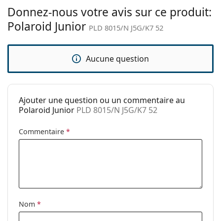
Le chiffon fourni est idéal pour le nettoyage et
Donnez-nous votre avis sur ce produit:
Autres
l'entretien des lunettes de soleil. Certains modèles
Polaroid Junior
PLD 8015/N J5G/K7 52
Sexe:
Pour enfants
peuvent être livrés avec un sac en tissu au lieu d'un
chiffon.
Catégorie:
Lunettes de soleil
Explorez la gamme complète de
lunettes de soleil
pour
Aucune question
Marque:
Polaroid
découvrir d'autres modèles de marques populaires.
Utilisation:
Mode
Code:
PLD 8015/N J5G/K7 52
Ajouter une question ou un commentaire au
Polaroid Junior
PLD 8015/N J5G/K7 52
Commentaire
*
Nom
*