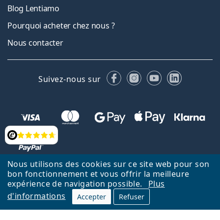
Blog Lentiamo
Pourquoi acheter chez nous ?
Nous contacter
Facebook
Instagram
YouTube
LinkedIn
Suivez-nous sur
Évaluation
Nous utilisons des cookies sur ce site web pour son
bon fonctionnement et vous offrir la meilleure
Retour à la page d'accueil
Haut
Deutsch
expérience de navigation possible.
Plus
Lentiamo.ch est géré et exploité par Lentiamo s.r.o., République
d'informations
Accepter
Refuser
tchèque
Un service en ligne pour vous depuis 18 ans.