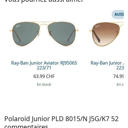
hors ligne
Toutes les marques
Persol
AUSSI 
Prada
Toutes les marques
Ray-Ban Junior Aviator RJ9506S
Ray-Ban Junior A
223/71
223/
63.99 CHF
74.99 
en stock
en sto
Polaroid Junior
PLD 8015/N J5G/K7 52
commentaires