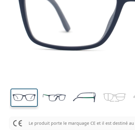
133 mm
Largeur
Largeu
des verr
37 mm
54 mm
Hauteur des verres
Largeur des verres
Le produit porte le marquage CE et il est destiné 