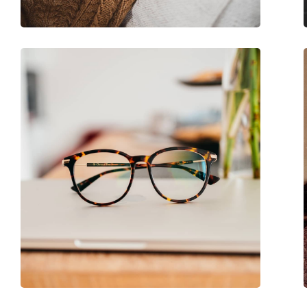
Code:
0PH2250U 6015 54