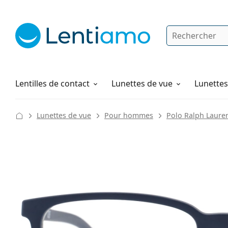
Rechercher
Je suis déjà client chez Lentiamo
Navigation sur le site
Produits d'entretien
Comment commander
Lentilles de contact
Lunettes de vue
Lunettes 
Lunettes de vue
Pour hommes
Polo Ralph Laure