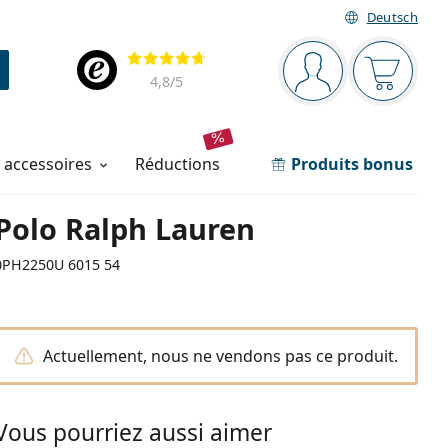
Deutsch
Barre de navigation
Évaluation
Vous êtes connec
Votre pa
4,8
/5
t accessoires
réductions
Produits bonus
Polo Ralph Lauren
0PH2250U 6015 54
Actuellement, nous ne vendons pas ce produit.
Vous pourriez aussi aimer