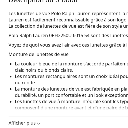
Les lunettes de vue Polo Ralph Lauren représentent la
Lauren est facilement reconnaissable grâce à son logo 
La collection de lunettes de vue est fière de son style
Polo Ralph Lauren 0PH2250U 6015 54
sont des lunette
Voyez de quoi vous avez l'air avec ces lunettes grâce à l
Monture de lunettes de vue
La couleur bleue de la monture s'accorde parfaiteme
clair, noirs ou blonds clairs.
Les montures rectangulaires sont un choix idéal po
ou ronde.
La monture des lunettes de vue est fabriquée en pla
durabilité, un port confortable et un look exceptionn
Les lunettes de vue à monture intégrale sont les typ
composent d'une monture avant et d'une paire de b
votre style grâce à leur design remarquable. L'un de l
fait qu'elles enferment entièrement le verre, et sur
Afficher plus
de monture convient à tous les verres, y compris le