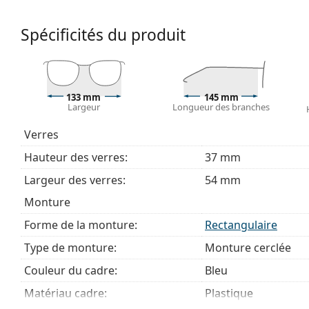
Accessoires
Spécificités du produit
Nous livrons les lunettes dans leur étui d'origine. La
Le chiffon fourni est idéal pour le nettoyage et l'en
livrés avec un sac en tissu au lieu d'un chiffon.
Explorez la gamme complète de
lunettes de vue
pour dé
133 mm
145 mm
Largeur
Longueur des branches
des lunettes
si vous avez besoin d'aide pour choisir.
Ceci est un dispositif médical. Lisez le mode d'emploi ava
Verres
Hauteur des verres:
37 mm
Largeur des verres:
54 mm
Monture
Forme de la monture:
Rectangulaire
Type de monture:
Monture cerclée
Couleur du cadre:
Bleu
Matériau cadre:
Plastique