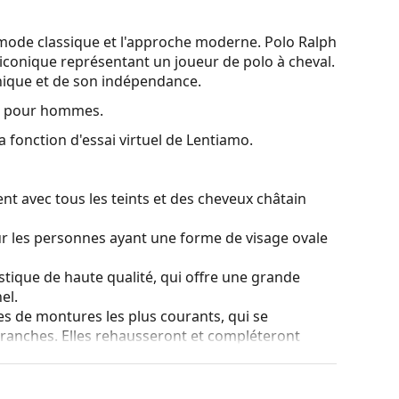
 mode classique et l'approche moderne. Polo Ralph
iconique représentant un joueur de polo à cheval.
 unique et de son indépendance.
s pour hommes.
a fonction d'essai virtuel de Lentiamo.
nt avec tous les teints et des cheveux châtain
ur les personnes ayant une forme de visage ovale
stique de haute qualité, qui offre une grande
el.
es de montures les plus courants, qui se
ranches. Elles rehausseront et compléteront
eurs avantages est la robustesse, la durabilité, le
tout leur protection contre les dommages. Ce type
s verres de plus grande puissance optique.