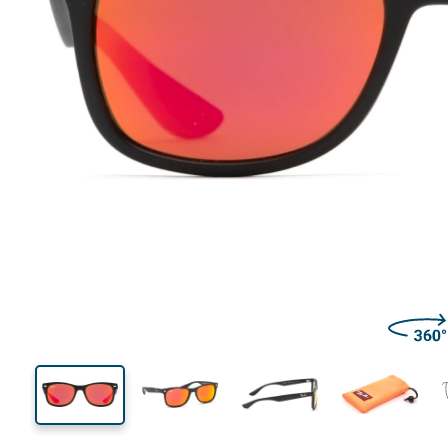
123 mm
Largeur
Largeu
des verr
35 mm
48 mm
Hauteur des verres
Largeur des verres