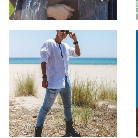
Plaquettes de nez ajustables:
Non
Accessoires
Étui:
Non
Tissu de nettoyage:
Non
Autres
Sexe:
Pour enfants
Catégorie:
Lunettes de soleil
Marque:
Ray-Ban
Utilisation:
Mode
Code:
RJ9052S 100S6Q 48
Disponible avec correction:
Oui