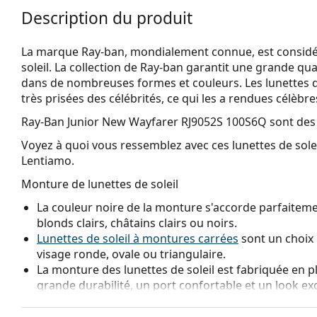
Description du produit
La marque Ray-ban, mondialement connue, est considéré
soleil. La collection de Ray-ban garantit une grande qua
dans de nombreuses formes et couleurs. Les lunettes 
très prisées des célébrités, ce qui les a rendues célèbr
Ray-Ban Junior New Wayfarer RJ9052S 100S6Q
sont des 
Voyez à quoi vous ressemblez avec ces lunettes de solei
Lentiamo.
Monture de lunettes de soleil
La couleur noire de la monture s'accorde parfaitemen
blonds clairs, châtains clairs ou noirs.
Lunettes de soleil à montures carrées
sont un choix 
visage ronde, ovale ou triangulaire.
La monture des lunettes de soleil est fabriquée en p
grande durabilité, un port confortable et un look ex
Les verres d'origine peuvent être remplacés par des 
sans prescription.