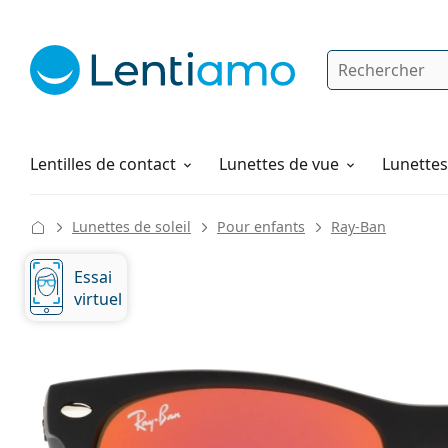
Rechercher
Je suis déjà client chez Lentiamo
Navigation sur le site
Produits d'entretien
Comment commander
Lentilles de contact
Lunettes de vue
Lunettes 
Lunettes de soleil
Pour enfants
Ray-Ban
Essai
virtuel