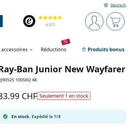
Deutsch
Barre de navigation
Évaluation
Vous êtes connec
Votre pa
4,8
/5
t accessoires
réductions
Produits bonus
Ray-Ban Junior New Wayfarer
RJ9052S 100S6Q 48
83.99 CHF
Seulement 1 en stock
En stock.
Expédié le 7/8