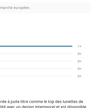
au marché européen.
s
1×
0×
0×
0×
0×
e à juste titre comme le top des lunettes de
lité avec un design intemporel et est disponible