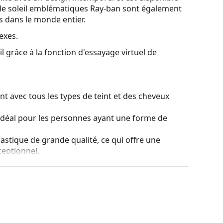
de soleil emblématiques Ray-ban sont également
es dans le monde entier.
exes.
l grâce à la fonction d'essayage virtuel de
t avec tous les types de teint et des cheveux
idéal pour les personnes ayant une forme de
lastique de grande qualité, ce qui offre une
ceptionnel.
ns affecter le contraste ni déformer les couleurs.
niables sont la légèreté et la résistance aux
 qui assure une protection à 100% contre les