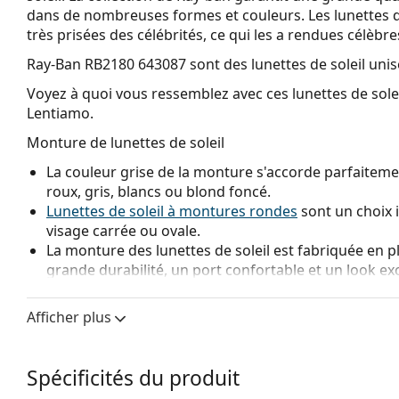
dans de nombreuses formes et couleurs. Les lunettes 
très prisées des célébrités, ce qui les a rendues célèbr
Ray-Ban RB2180 643087
sont des lunettes de soleil unis
Voyez à quoi vous ressemblez avec ces lunettes de solei
Lentiamo.
Monture de lunettes de soleil
La couleur grise de la monture s'accorde parfaitemen
roux, gris, blancs ou blond foncé.
Lunettes de soleil à montures rondes
sont un choix 
visage carrée ou ovale.
La monture des lunettes de soleil est fabriquée en p
grande durabilité, un port confortable et un look ex
Verre de lunettes de soleil
Afficher plus
Les verres gris réduisent l'intensité de la lumière sa
Les verres sont en plastique, dont les avantages indé
fissures.
Spécificités du produit
Les lunettes de soleil ont une protection UV 400, ce