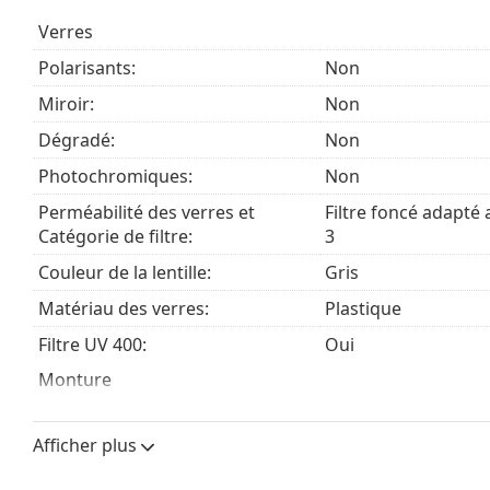
rayons du soleil. Les verres des lunettes de soleil son
Verres
(transmission de la lumière de 8 à 18%). Elles convie
plage ou en ville.
Polarisants:
Non
Accessoires
Miroir:
Non
Nous livrons les lunettes de soleil dans leur étui d'o
Dégradé:
Non
varier.
Photochromiques:
Non
Le chiffon fourni est idéal pour le nettoyage et l'ent
peuvent être livrés avec un sac en tissu au lieu d'un 
Perméabilité des verres et
Filtre foncé adapté a
Catégorie de filtre:
3
Explorez la gamme complète de
lunettes de soleil
pour 
populaires.
Couleur de la lentille:
Gris
Matériau des verres:
Plastique
Filtre UV 400:
Oui
Monture
Forme de la monture:
Arrondie
Afficher plus
Couleur du cadre:
Gris
Matériau cadre:
Plastique