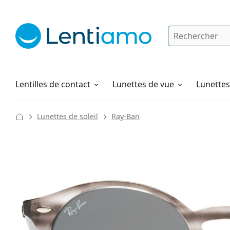
Rechercher
Je suis déjà client chez Lentiamo
Navigation sur le site
Produits d'entretien
Comment commander
Lentilles de contact
Lunettes de vue
Lunettes 
Lunettes de soleil
Ray-Ban