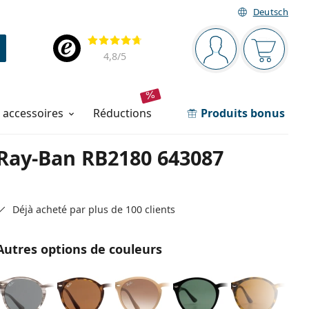
Deutsch
Barre de navigation
Évaluation
Vous êtes connec
Votre pa
4,8
/5
t accessoires
réductions
Produits bonus
Ray-Ban RB2180 643087
Déjà acheté par plus de 100 clients
Autres options de couleurs