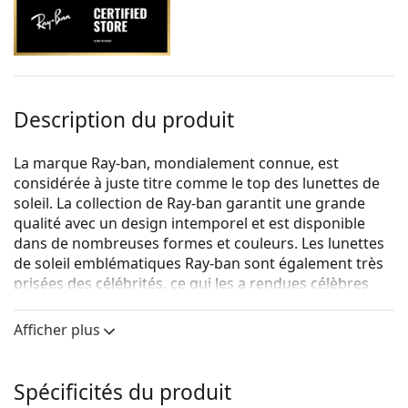
Description du produit
La marque Ray-ban, mondialement connue, est
considérée à juste titre comme le top des lunettes de
soleil. La collection de Ray-ban garantit une grande
qualité avec un design intemporel et est disponible
dans de nombreuses formes et couleurs. Les lunettes
de soleil emblématiques Ray-ban sont également très
prisées des célébrités, ce qui les a rendues célèbres
dans le monde entier.
Afficher plus
{nom du produit}
sont des lunettes de soleil pour
hommes.
Voyez à quoi vous ressemblez avec ces lunettes de
Spécificités du produit
soleil grâce à la fonction d'essayage virtuel de