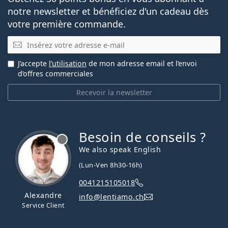
notre newsletter et bénéficiez d'un cadeau dès
votre première commande.
E-mail
J’accepte
l’utilisation
de mon adresse email et l’envoi
d’offres commerciales
Recevoir la newsletter
Besoin de conseils ?
hors ligne
We also speak English
(Lun-Ven 8h30-16h)
0041215105018
Alexandre
info@lentiamo.ch
Service Client