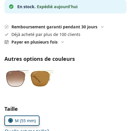
hors ligne
Toutes les marques
En stock.
Expédié aujourd'hui
Persol
Prada
Remboursement garanti pendant 30 jours
Toutes les marques
Déjà acheté par plus de 100 clients
Payer en plusieurs fois
Autres options de couleurs
Choisissez les paramètres
Taille
M (55 mm)