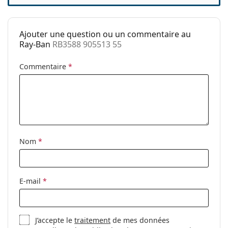
Utilisation:
Mode
Code:
RB3588 905513 55
Ajouter une question ou un commentaire au
Ray-Ban
RB3588 905513 55
Disponible avec
Non
correction:
Commentaire
*
Nom
*
E-mail
*
J’accepte le
traitement
de mes données