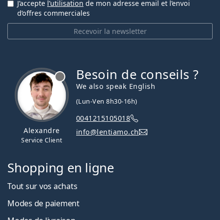
J’accepte
l’utilisation
de mon adresse email et l’envoi
d’offres commerciales
Recevoir la newsletter
Besoin de conseils ?
hors ligne
We also speak English
(Lun-Ven 8h30-16h)
0041215105018
Alexandre
info@lentiamo.ch
Service Client
Shopping en ligne
Tout sur vos achats
Modes de paiement