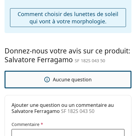
ajustables:
Comment choisir des lunettes de soleil
Accessoires
qui vont à votre morphologie.
Étui:
Oui
Tissu de
Oui
nettoyage:
Donnez-nous votre avis sur ce produit:
Autres
Salvatore Ferragamo
SF 182S 043 50
Sexe:
Pour femmes
Catégorie:
Lunettes de soleil
Aucune question
Marque:
Salvatore Ferragamo
Utilisation:
Mode
Code:
SF 182S 043 50
Ajouter une question ou un commentaire au
Salvatore Ferragamo
SF 182S 043 50
Commentaire
*