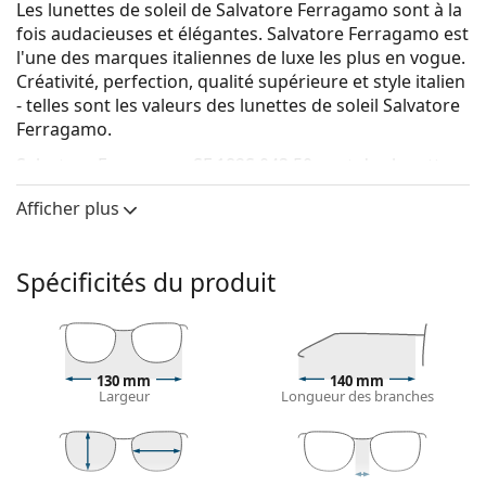
Les lunettes de soleil de Salvatore Ferragamo sont à la
fois audacieuses et élégantes. Salvatore Ferragamo est
l'une des marques italiennes de luxe les plus en vogue.
Créativité, perfection, qualité supérieure et style italien
- telles sont les valeurs des lunettes de soleil Salvatore
Ferragamo.
Salvatore Ferragamo SF 182S 043 50
sont des lunettes
de soleil pour femmes.
Afficher plus
Monture de lunettes de soleil
La couleur blanche de la monture s'accorde
Spécificités du produit
parfaitement avec tous les types de teint et des
cheveux noirs, châtain clair et blond clair.
Les montures de lunettes de soleil Cat Eye
sont un
choix idéal pour celles qui ont un visage ovale, en
forme de cœur ou de diamant.
130 mm
140 mm
Largeur
Longueur des branches
La monture des lunettes de soleil est en métal, qui
tient bien sa forme et offre une grande stabilité et
un look unique.
Les plaquettes de nez réglables permettent de