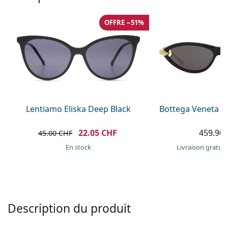
hors ligne
Toutes les marques
Persol
OFFRE −51%
Prada
Toutes les marques
Lentiamo Eliska Deep Black
Bottega Veneta B
22.05 CHF
459.90
45.00 CHF
en stock
Livraison gratui
Description du produit