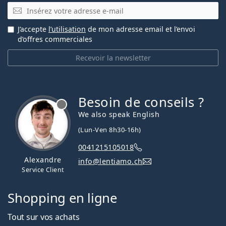
E-mail
J’accepte
l’utilisation
de mon adresse email et l’envoi
d’offres commerciales
Recevoir la newsletter
Besoin de conseils ?
hors ligne
We also speak English
(Lun-Ven 8h30-16h)
0041215105018
Alexandre
info@lentiamo.ch
Service Client
Shopping en ligne
Tout sur vos achats