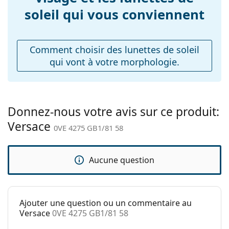
Poids:
chiffon.
50 g
soleil qui vous conviennent
Explorez la gamme complète de
Plaquettes de nez
Non
lunettes de soleil
pour
découvrir d'autres modèles de marques populaires.
ajustables:
Comment choisir des lunettes de soleil
Charnière à
Non
qui vont à votre morphologie.
ressort:
Accessoires
Étui:
Oui
Donnez-nous votre avis sur ce produit:
Tissu de
Oui
Versace
nettoyage:
0VE 4275 GB1/81 58
Autres
Sexe:
Pour hommes
Aucune question
Catégorie:
Lunettes de soleil
Marque:
Versace
Ajouter une question ou un commentaire au
Utilisation:
Mode
Versace
0VE 4275 GB1/81 58
Code:
0VE 4275 GB1/81 58