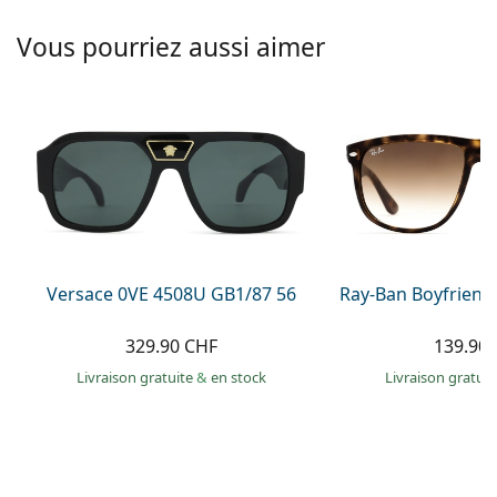
hors ligne
Toutes les marques
Persol
Vous pourriez aussi aimer
Prada
Toutes les marques
Versace 0VE 4508U GB1/87 56
Ray-Ban Boyfriend
329.90 CHF
139.90
Livraison gratuite
&
en stock
Livraison gratui