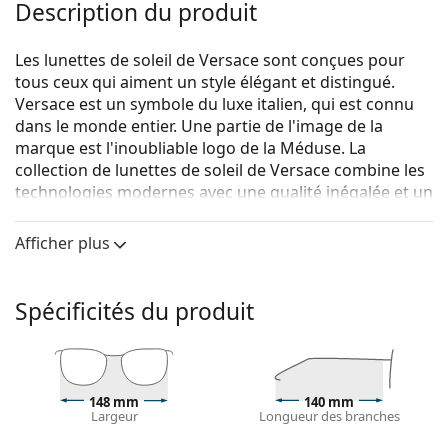
Description du produit
Les lunettes de soleil de Versace sont conçues pour
tous ceux qui aiment un style élégant et distingué.
Versace est un symbole du luxe italien, qui est connu
dans le monde entier. Une partie de l'image de la
marque est l'inoubliable logo de la Méduse. La
collection de lunettes de soleil de Versace combine les
technologies modernes avec une qualité inégalée et un
design luxueux.
Afficher plus
{nom du produit}
sont des lunettes de soleil pour
hommes.
Voyez à quoi vous ressemblez avec ces lunettes de
Spécificités du produit
soleil grâce à la fonction d'essayage virtuel de
Lentiamo.
Monture de lunettes de soleil
148 mm
140 mm
La couleur noire de la monture s'accorde
Largeur
Longueur des branches
parfaitement avec tous les types de teint et des