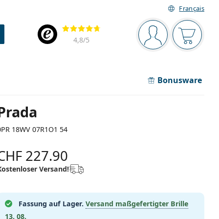
Français
Navigationsleiste
Bewertung
Sie sind angemel
Der Ware
4,8
/5
Bonusware
Prada
0PR 18WV 07R1O1 54
CHF 227.90
Kostenloser Versand!
Fassung auf Lager.
Versand maßgefertigter Brille
13. 08.