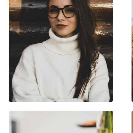
Verstellbare Nasenpads:
Nein
Federscharnier:
Nein
Sonnenclip:
Nein
Accessories
Etui:
Ja
Reinigungstuch:
Ja
Weiteres
Sex:
Damen
Kategorie:
Brillen
Marke:
Prada
Code:
0PR 18WV 07R1O1 