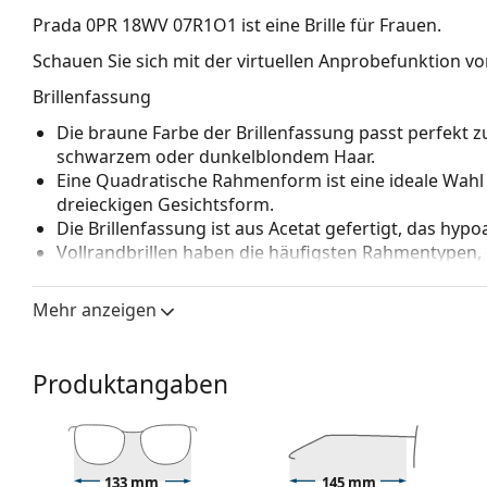
Prada 0PR 18WV 07R1O1
ist eine Brille für Frauen.
Schauen Sie sich mit der virtuellen Anprobefunktion von
Brillenfassung
Die braune Farbe der Brillenfassung passt perfekt
schwarzem oder dunkelblondem Haar.
Eine Quadratische Rahmenform ist eine ideale Wahl
dreieckigen Gesichtsform.
Die Brillenfassung ist aus Acetat gefertigt, das hyp
Vollrandbrillen haben die häufigsten Rahmentypen,
bestehen. Sie werden Ihren Stil dank ihres auffälli
Vorteile ist die Robustheit, Langlebigkeit, die Tatsa
Mehr anzeigen
vor allem ihr Schutz vor Beschädigungen. Dieser Rah
Gläser mit höherer optischer Leistung.
Produktangaben
Zubehör
Wir liefern die Brille in ihrem Original-Etui. Die Far
Das mitgelieferte Tuch ist zum Reinigen und Pflegen
einem Stoffbeutel anstelle eines Tuchs geliefert wer
133 mm
145 mm