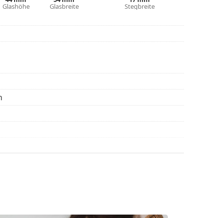
eitere Modelle zu finden, oder nutzen Sie
Glashöhe
Glasbreite
Stegbreite
hl benötigen.
die Anleitung.
n