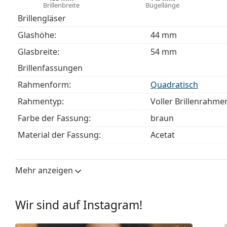
Brillenbreite
Bügellänge
Entdecken Sie das gesamte Sortiment der
Brillen
, um w
Brillengläser
unseren
Brillen-Ratgeber
, wenn Sie Hilfe bei der Auswa
Glashöhe:
44 mm
Es ist ein Medizinprodukt. Lesen Sie vor dem Gebrauch 
Glasbreite:
54 mm
Brillenfassungen
Rahmenform:
Quadratisch
Rahmentyp:
Voller Brillenrahme
Farbe der Fassung:
braun
Material der Fassung:
Acetat
Größe:
M
Brillenbreite:
133 mm
Mehr anzeigen
Bügellänge:
145 mm
Stegbreite:
17 mm
Wir sind auf Instagram!
Gewicht:
295 g