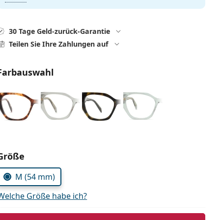
30 Tage Geld-zurück-Garantie
Teilen Sie Ihre Zahlungen auf
Farbauswahl
Parameter wählen
Größe
M (54 mm)
Welche Größe habe ich?