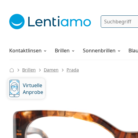
Suche
Anmelden
Web-Navigation
Pflegemittel
Alles über den Einkauf
Kontaktlinsen
Brillen
Sonnenbrillen
Blau
Brillen
Damen
Prada
Virtuelle
Anprobe