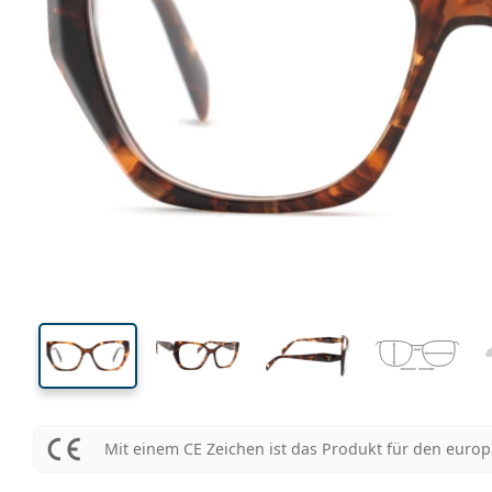
133 mm
Brillenbreite
Glasbrei
44 mm
54 mm
Glashöhe
Glasbreite
Mit einem CE Zeichen ist das Produkt für den euro