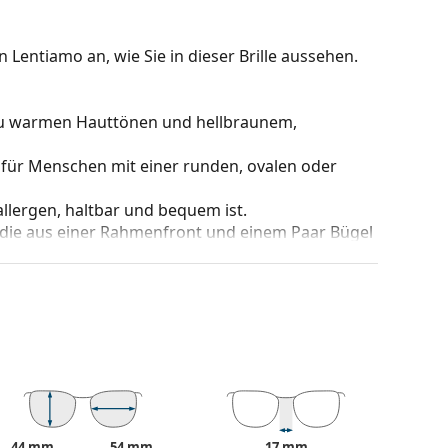
 Lentiamo an, wie Sie in dieser Brille aussehen.
 zu warmen Hauttönen und hellbraunem,
 für Menschen mit einer runden, ovalen oder
oallergen, haltbar und bequem ist.
 die aus einer Rahmenfront und einem Paar Bügel
gen Designs aufwerten und ergänzen. Einer ihrer
che, dass sie das Glas vollständig umschließen, und
mentyp ist für alle Gläser geeignet, auch für
be des Etuis und sein Design können variieren.
 von Brillen geeignet. Einige Modelle können mit
den.
44 mm
54 mm
17 mm