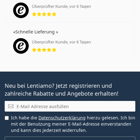
Überprüfter Kunde, vor 6 Tagen
Bewertung 5 aus 5
Was ist der Unterschied zwischen PureVision 2
(3 Linsen) und PureVision 2 (6 Linsen)?
Schnelle Lieferung
Überprüfter Kunde, vor 6 Tagen
Weitere Monatskontaktlinsen
Bewertung 5 aus 5
Am häufigsten werden sie mit dem Pflegemittel
ReNu
MultiPlus Flight Pack 100 ml mit Behälter
verkauft.
Es ist ein Medizinprodukt. Lesen Sie vor dem Gebrauch
Neu bei Lentiamo? Jetzt registrieren und
die Anleitung.
zahlreiche Rabatte und Angebote erhalten!
E-Mail
Ich habe die
Datenschutzerklärung
hierzu gelesen. Ich bin
mit der Benutzung meiner E-Mail-Adresse einverstanden
und kann dies jederzeit widerrufen.