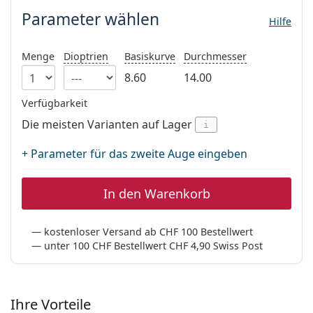
Alle Marken
Parameter wählen
ist offline
Hilfe
Persol
Prada
Menge
Dioptrien
Basiskurve
Durchmesser
8.60
14.00
Alle Marken
Verfügbarkeit
Die meisten Varianten auf Lager
i
+ Parameter für das zweite Auge eingeben
In den Warenkorb
kostenloser Versand ab CHF 100 Bestellwert
unter 100 CHF Bestellwert CHF 4,90 Swiss Post
Ihre Vorteile