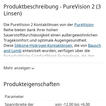
Produktbeschreibung - PureVision 2 (3
Linsen)
Die PureVision 2 Kontaktlinsen von der
PureVision
Reihe bieten dank ihrer hohen
Sauerstoffdurchlässigkeit einen außergewöhnlichen
Tragekomfort und optimale Augengesundheit.
Diese
Silikone-Hydrogel-Kontaktlinsen
, die von
Bausch
and Lomb
entwickelt wurden, verfügen über die
fortschrittliche ComfortMoist-Technologie, die den
Tragekomfort vom Einsetzen bis zum Herausnehmen
erhöht. Die asphärische Oberfläche garantiert auch
Mehr anzeigen
bei schlechten Lichtverhältnissen eine scharfe und
klare Sicht, so dass Sie sich den ganzen Tag sicher in
der Welt bewegen können.
Produkteigenschaften
PureVision 2 sind auch als PureVision 2HD bekannt.
Bitte beachten Sie, dass es sich um das gleiche Produkt
Parameter
handelt. Beide Versionen sind identisch und der
Spannbreite der
von -12.00 bis +6.00
einzige Unterschied liegt in der Verpackung.