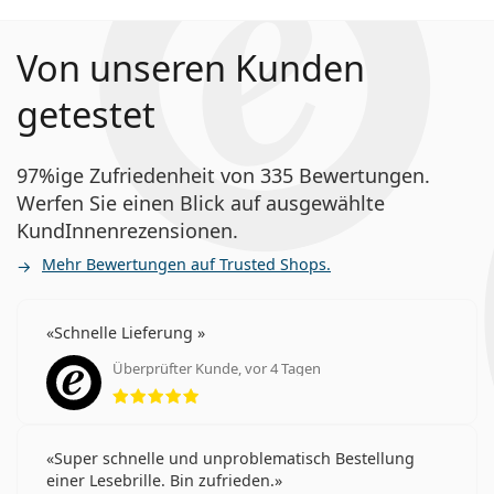
möchten
Menschen, die einen monatlichen
Von unseren Kunden
Austausch bevorzugen und die Kontaktlinsen
regelmäßig tragen
getestet
Häufig gestellte Fragen zu
97%ige Zufriedenheit von 335 Bewertungen.
PureVision 2
Werfen Sie einen Blick auf ausgewählte
KundInnenrezensionen.
Wie lange kann man die PureVision 2 tragen?
Mehr Bewertungen auf Trusted Shops.
Schnelle Lieferung
Kann man mit PureVision 2 schlafen?
Überprüfter Kunde, vor 4 Tagen
Bewertung 5 aus 5
Sind PureVision 2 und PureVision 2HD dasselbe?
Super schnelle und unproblematisch Bestellung
Was ist besser: PureVision 2 oder Acuvue Oasys?
einer Lesebrille. Bin zufrieden.