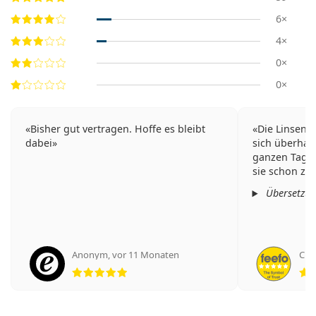
6×
4×
0×
0×
Bisher gut vertragen. Hoffe es bleibt
Die Linsen s
dabei
sich überhau
ganzen Tag ü
sie schon zum
Übersetzt 
Anonym
,
vor 11 Monaten
Сим
Bewertung 5 aus 5