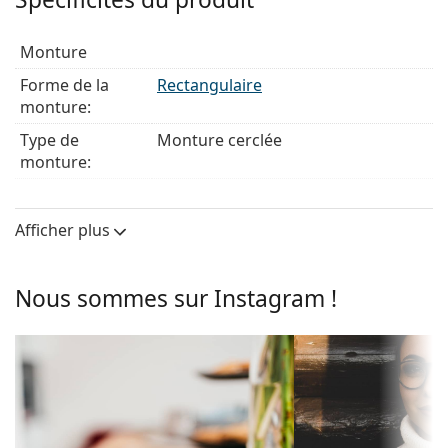
Monture de lunettes de vue
La couleur grise de la monture s'accorde
Monture
parfaitement avec tous les teints et des cheveux
roux, gris, blancs ou blond foncé.
Forme de la
Rectangulaire
Les montures rectangulaires sont un choix idéal
monture:
pour les personnes ayant une forme de visage ovale
Type de
Monture cerclée
ou ronde.
monture:
La monture des lunettes de vue est fabriquée en
plastique de haute qualité, qui offre une grande
Couleur du
Gris
durabilité, un port confortable et un look
cadre:
Afficher plus
exceptionnel.
Matériau cadre:
Plastique
Les lunettes de vue à monture intégrale sont les
types de montures les plus courants, qui se
Poids:
195 g
Nous sommes sur Instagram !
composent d'une monture avant et d'une paire de
Plaquettes de
Non
branches. Elles rehausseront et compléteront votre
nez ajustables:
style grâce à leur design remarquable. L'un de leurs
avantages est la robustesse, la durabilité, le fait
Charnière à
Non
qu'elles enferment entièrement le verre, et surtout
ressort:
leur protection contre les dommages. Ce type de
Clip-on:
Non
monture convient à tous les verres, y compris les