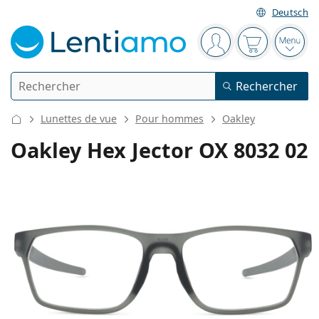
Deutsch
Barre de navigation
Vous êtes connect
Votre panier
Ouvri
Rechercher
Rechercher
Je suis déjà client chez Lentiamo
Navigation sur le site
Lunettes de vue
Pour hommes
Oakley
Lentilles de contact
Oakley Hex Jector OX 8032 02
La durée de port
Produits d'entretien
Le type
Journalières
Le type
Lunettes de vue
Les marques
Sphériques et asphériques
Hebdomadaires
Volume
Solutions polyvalentes
Accessoires
Acuvue
Toriques pour l'astigmatisme
Bimensuelles
Le type
Offres spéciales
Pour femmes
Pour hommes
Pour enfants
Lunettes de soleil
Prix avantageux
de 50 à 120 ml
Solutions de peroxyde
Inspiration et conseils
Produits d'entretien
Biofinity
Progressives pour la presbytie
Mensuelles
Le type
Nouveautés
2 flacons
de 225 à 500 ml
Sans agents conservateurs
Le type
Offres spéciales
Pour femmes
Pour hommes
Pour enfants
Toutes les lentilles de contact
Comment acheter des lentilles en ligne
Lunettes anti lumière bleue
Gouttes oculaires
Dailies
En silicone hydrogel