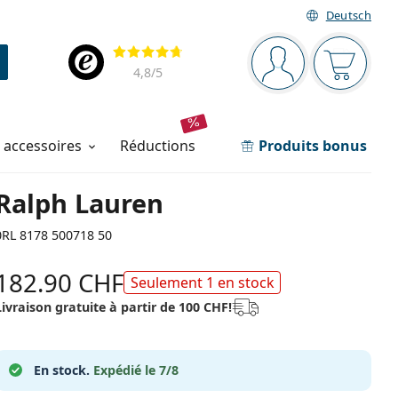
Deutsch
Barre de navigation
Évaluation
Vous êtes connec
Votre pa
4,8
/5
t accessoires
réductions
Produits bonus
Ralph Lauren
0RL 8178 500718 50
182.90 CHF
Seulement 1 en stock
Livraison gratuite à partir de 100 CHF!
En stock.
Expédié le 7/8