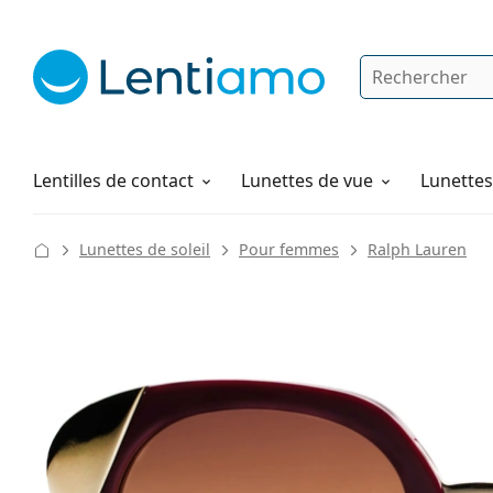
Rechercher
Je suis déjà client chez Lentiamo
Navigation sur le site
Produits d'entretien
Comment commander
Lentilles de contact
Lunettes de vue
Lunettes 
Lunettes de soleil
Pour femmes
Ralph Lauren