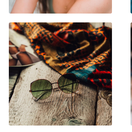
Accessoires
Étui:
Oui
Tissu de nettoyage:
Oui
Autres
Sexe:
Pour femmes
Catégorie:
Lunettes de soleil
Marque:
Ralph Lauren
Utilisation:
Mode
Code:
0RL 8178 500718 50