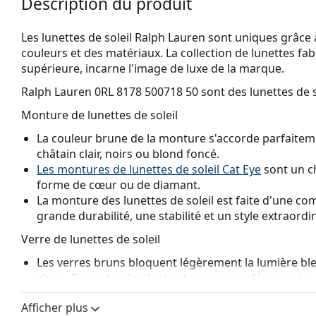
Description du produit
Les lunettes de soleil Ralph Lauren sont uniques grâce 
couleurs et des matériaux. La collection de lunettes fab
supérieure, incarne l'image de luxe de la marque.
Ralph Lauren 0RL 8178 500718 50
sont des lunettes de 
Monture de lunettes de soleil
La couleur brune de la monture s'accorde parfaiteme
châtain clair, noirs ou blond foncé.
Les montures de lunettes de soleil Cat Eye
sont un ch
forme de cœur ou de diamant.
La monture des lunettes de soleil est faite d'une com
grande durabilité, une stabilité et un style extraordin
Verre de lunettes de soleil
Les verres bruns bloquent légèrement la lumière bleue
claire. Ils sont polyvalents et recommandés pour l
Les
lunettes de soleil ont des verres dégradés
qui so
Afficher plus
plus clair. La teinte la plus foncée en haut permet de fi