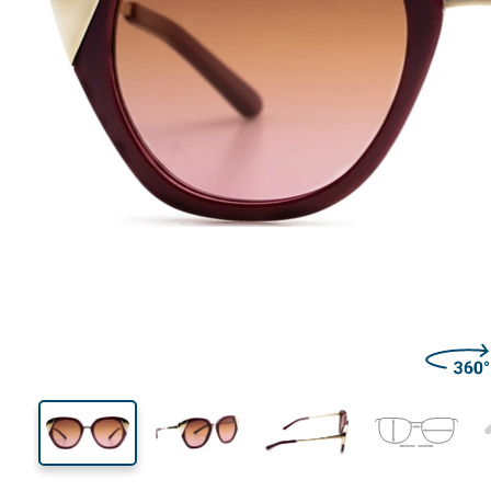
132 mm
Largeur
Largeu
des verr
46 mm
50 mm
Hauteur des verres
Largeur des verres