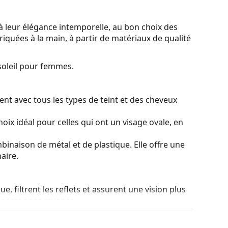
à leur élégance intemporelle, au bon choix des
riquées à la main, à partir de matériaux de qualité
soleil pour femmes.
nt avec tous les types de teint et des cheveux
oix idéal pour celles qui ont un visage ovale, en
binaison de métal et de plastique. Elle offre une
aire.
, filtrent les reflets et assurent une vision plus
es personnes myopes.
nt teintés de haut en bas, le bas du verre étant le
ltrer la lumière directe du soleil et la teinte la