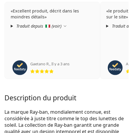
Excellent produit, décrit dans les
le produit c
moindres détails
sur le site
Traduit depuis
(
voir
)
Traduit de
Gaetano R.
,
Il y a 3 ans
Ant
évaluation 5 sur 5
Description du produit
La marque Ray-ban, mondialement connue, est
considérée à juste titre comme le top des lunettes de
soleil. La collection de Ray-ban garantit une grande
qualité avec un design intemporel et est disponible