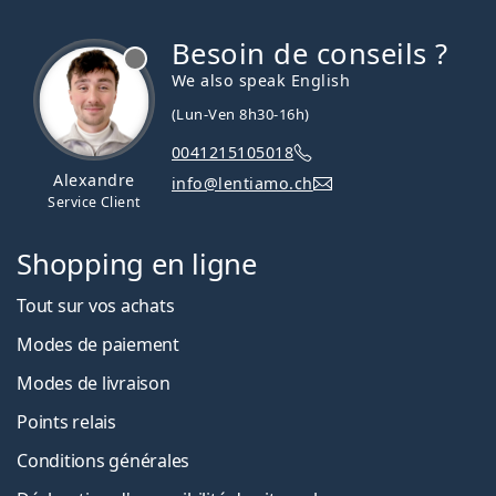
Besoin de conseils ?
hors ligne
We also speak English
(Lun-Ven 8h30-16h)
0041215105018
Alexandre
info@lentiamo.ch
Service Client
Shopping en ligne
Tout sur vos achats
Modes de paiement
Modes de livraison
Points relais
Conditions générales