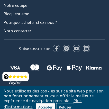
Notre équipe
Blog Lentiamo
Pourquoi acheter chez nous ?
Nous contacter
Facebook
Instagram
YouTube
LinkedIn
Suivez-nous sur
Évaluation
Nous utilisons des cookies sur ce site web pour son
bon fonctionnement et vous offrir la meilleure
Retour à la page d'accueil
Haut
Deutsch
expérience de navigation possible.
Plus
Lentiamo.ch est géré et exploité par Lentiamo s.r.o., République
d'informations
Accepter
Refuser