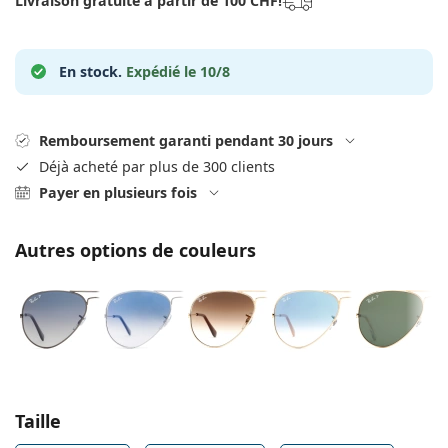
Livraison gratuite à partir de 100 CHF!
hors ligne
Toutes les marques
Persol
En stock.
Expédié le 10/8
Prada
Toutes les marques
Remboursement garanti pendant 30 jours
Déjà acheté par plus de 300 clients
Payer en plusieurs fois
Autres options de couleurs
Choisissez les paramètres
Taille