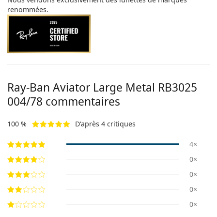
renommées.
Ray-Ban Aviator Large Metal RB3025
004/78 commentaires
100 %
D'après 4 critiques
4×
0×
0×
0×
0×