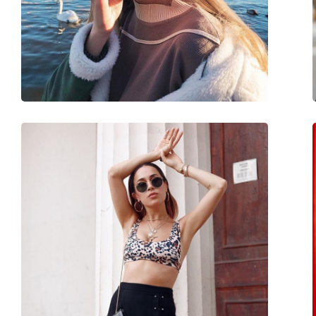
Largeur du pont:
15 mm
Poids:
122 g
Plaquettes de nez ajustables:
Oui
Accessoires
Étui:
Oui
Tissu de nettoyage:
Oui
Autres
Sexe:
Pour hommes
Catégorie:
Lunettes de soleil
Marque:
Ray-Ban
Utilisation:
Mode
Code:
RB3183 002/81 63
Disponible avec correction:
Non