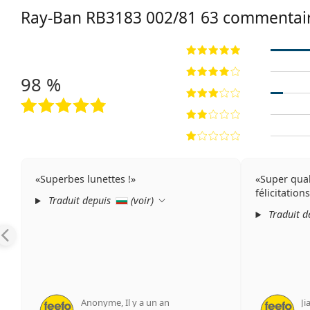
Ray-Ban
RB3183 002/81 63
commentai
98 %
Superbes lunettes !
Super qual
félicitations 
Traduit depuis
(
voir
)
Traduit d
Anonyme
,
Il y a un an
Ji