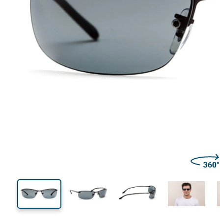
139 mm
Largeur
Largeu
des verr
33 mm
63 mm
Hauteur des verres
Largeur des verres