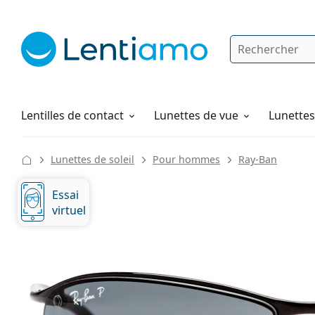
Rechercher
Je suis déjà client chez Lentiamo
Navigation sur le site
Produits d'entretien
Comment commander
Lentilles de contact
Lunettes de vue
Lunettes 
Lunettes de soleil
Pour hommes
Ray-Ban
Essai
virtuel