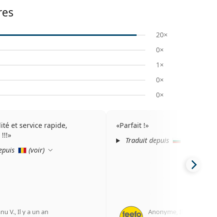
res
20×
0×
1×
0×
0×
ité et service rapide,
Parfait !
!!!
Traduit depuis
(
voir
)
epuis
(
voir
)
anu V.
,
Il y a un an
Anonyme
,
Il y a 2 ans