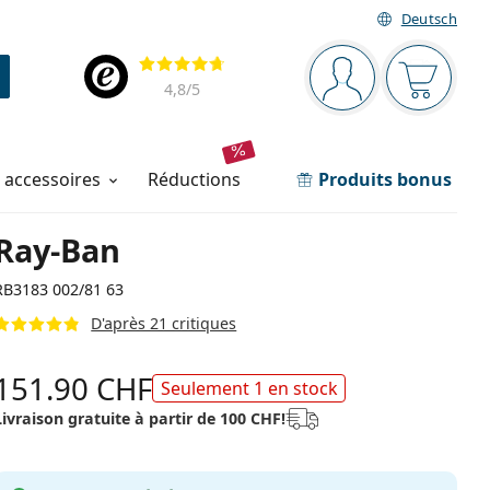
Deutsch
Barre de navigation
Évaluation
Vous êtes connec
Votre pa
4,8
/5
t accessoires
réductions
Produits bonus
Ray-Ban
RB3183 002/81 63
D'après 21 critiques
151.90 CHF
Seulement 1 en stock
Livraison gratuite à partir de 100 CHF!